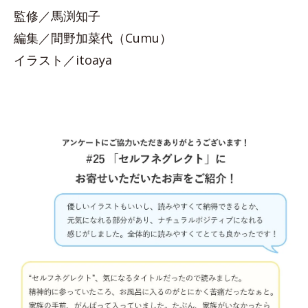
監修／馬渕知子
編集／間野加菜代（Cumu）
イラスト／itoaya