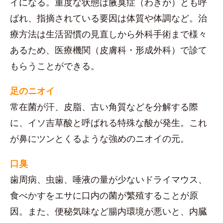
イになる。重度な状態は腋臭症（わきが）とも呼
ばれ、指摘されている要因は体質や体調など。治
療方法は生活習慣の見直しから外科手術まで様々
あるため、医療機関（皮膚科・形成外科）で診て
もらうことができる。
足のニオイ
常在菌が汗、皮脂、古い角質などを分解する際
に、イソ吉草酸と呼ばれる特殊な酸が発生。これ
が鼻にツンとくるような強めのニオイの元。
口臭
歯周病、虫歯、唾液の量が少ないドライマウス、
食べかすをエサに口内の菌が繁殖することが原
因。また、便秘気味など腸内環境が悪いと、内臓