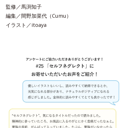
監修／馬渕知子
編集／間野加菜代（Cumu）
イラスト／itoaya