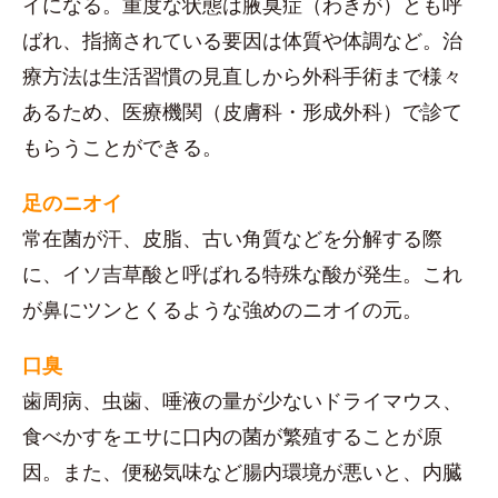
イになる。重度な状態は腋臭症（わきが）とも呼
ばれ、指摘されている要因は体質や体調など。治
療方法は生活習慣の見直しから外科手術まで様々
あるため、医療機関（皮膚科・形成外科）で診て
もらうことができる。
足のニオイ
常在菌が汗、皮脂、古い角質などを分解する際
に、イソ吉草酸と呼ばれる特殊な酸が発生。これ
が鼻にツンとくるような強めのニオイの元。
口臭
歯周病、虫歯、唾液の量が少ないドライマウス、
食べかすをエサに口内の菌が繁殖することが原
因。また、便秘気味など腸内環境が悪いと、内臓