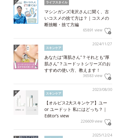
ライフスタイル
マシンガンズ滝沢さんに聞く、古
いコスメの捨て方は？｜コスメの
断捨離・捨て方編
65891 view
2024/11/27
スキンケア
あなたは“薄肌さん”？それとも“厚
肌さん”？ユードットシリーズのお
すすめの使い方、教えます！
36583 view
2023/08/30
スキンケア
【オルビス2大スキンケア】ユー
or ユードット 私にはどっち？｜
Editor’s view
226609 view
2025/12/24