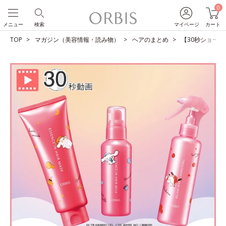
0
メニュー
検索
マイページ
カート
TOP
マガジン（美容情報・読み物）
ヘアのまとめ
【30秒ショート