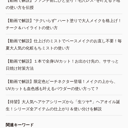
【動画で解説】ファンデ前にひと塗り！毛穴レス*を叶える下地
の使い方を伝授
【動画で解説】“テクいらず” ハート塗りで大人メイクを格上げ！
チーク＆ハイライトの使い方
【動画で解説】仕上げのミストでベースメイクのお直し不要！毎
夏大人気の化粧もちミストの使い方
【動画で解説】１本で全身UVカット！お出かけ先の、ササっと
日焼け対策方法
【動画で解説】限定色ピーチネクター登場！メイクの上から、
UVカットも血色感も叶えるパウダーの使い方って？
【待望】大人気ヘアケアシリーズから「生ツヤ*」ヘアオイル誕
生！シリーズ全アイテムの仕上がり＆使い分けを解説
関連キーワード