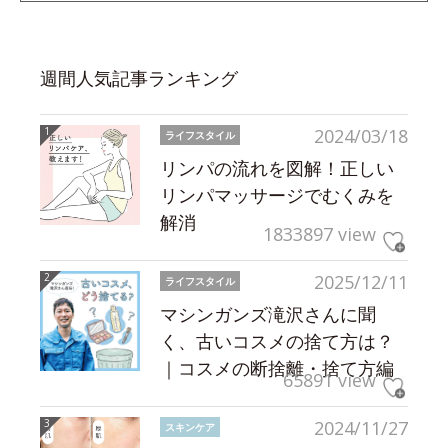
週間人気記事ランキング
2024/03/18
ライフスタイル
リンパの流れを図解！正しい
リンパマッサージでむくみを
解消
1833897 view
2025/12/11
ライフスタイル
マシンガンズ滝沢さんに聞
く、古いコスメの捨て方は？
｜コスメの断捨離・捨て方編
65891 view
2024/11/27
スキンケア