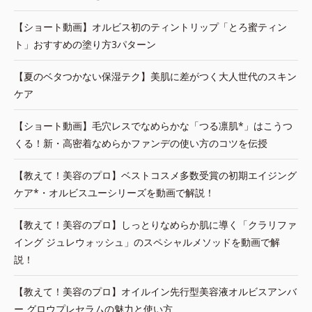
【ショート動画】オルビス初のティントリップ「とろ蜜ティン
ト」おすすめの塗り方3パターン
【夏のベタつかない保湿テク】美肌に差がつく大人世代のスキン
ケア
【ショート動画】毛穴レスでなめらかな「つる凛肌*」はこうつ
くる！新・高密着なめらかファンデの使い方のコツを伝授
【教えて！美容のプロ】ベストコスメ多数受賞の初期エイジング
ケア*・オルビスユーシリーズを動画で解説！
【教えて！美容のプロ】しっとりなめらか肌に導く「クラリファ
イング ジュレウォッシュ」のスペシャルメソッドを動画で解
説！
【教えて！美容のプロ】オイルイン先行型美容液オルビスアンバ
ー グロウプレセラムの魅力と使い方