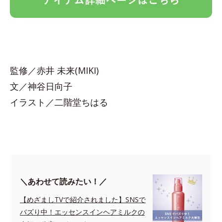
監修／赤井 未来(MIKI)
文／神谷日向子
イラスト／二階堂ちはる
＼あわせて読みたい！／
【めざましTVで紹介されました】SNSで
バズり中！エッセンスインヘアミルクの