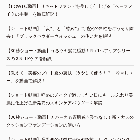
【HOWTO動画】リキッドファンデを美しく仕上げる「ベースメ
イクの手順」を徹底解説！
【ショート動画】「炭*」と「酵素*」で毛穴の角栓をごっそり除
去！「ブラックパウダーウォッシュ」の使い方を解説
【30秒ショート動画】うるツヤ髪に感動！No.1ヘアケアシリー
ズの３STEPケアを解説
【教えて！美容のプロ】夏の裏技！冷やして使う！？「冷やしユ
ー」を動画で解説！
【ショート動画】軽めのメイクで過ごしたい日にも！ふんわり美
肌に仕上げる新発売のスキンケアパウダーを解説
【30秒ショート動画】カバー力も素肌感も妥協なし！新・大人の
クッションファンデーションの使い方
【ショート動画】業界初の超微粒子技術搭載！ザ クレンジング