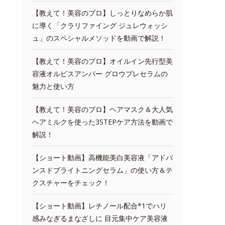
【教えて！美容のプロ】しっとりなめらか肌
に導く「クラリファイング ジュレウォッシ
ュ」のスペシャルメソッドを動画で解説！
【教えて！美容のプロ】オイルイン先行型美
容液オルビスアンバー グロウプレセラムの
魅力と使い方
【教えて！美容のプロ】ヘアマスク＆大人気
ヘアミルクを使った3STEPケア方法を動画で
解説！
【ショート動画】高機能美白美容液「アドバ
ンスドブライトニングセラム」の使い方＆テ
クスチャーをチェック！
【ショート動画】レチノール配合*1でハリ
感みなぎるまなざしに 目元集中ケア美容液