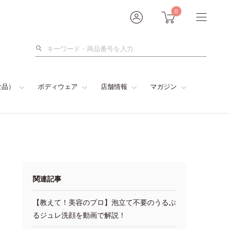
0
検
索
食品）
ボディウェア
店舗情報
マガジン
関連記事
【教えて！美容のプロ】泡立て不要のうるぷ
るジュレ洗顔を動画で解説！