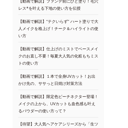
【動画で解説】ファンデ前にひと塗り！毛穴
レス*を叶える下地の使い方を伝授
【動画で解説】“テクいらず” ハート塗りで大
人メイクを格上げ！チーク＆ハイライトの使
い方
【動画で解説】仕上げのミストでベースメイ
クのお直し不要！毎夏大人気の化粧もちミス
トの使い方
【動画で解説】１本で全身UVカット！お出
かけ先の、ササっと日焼け対策方法
【動画で解説】限定色ピーチネクター登場！
メイクの上から、UVカットも血色感も叶え
るパウダーの使い方って？
【待望】大人気ヘアケアシリーズから「生ツ