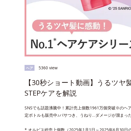
5360 view
ヘア
【30秒ショート動画】うるツヤ髪
STEPケアを解説
SNSでも話題沸騰中！累計売上個数1961万個突破※の
定ボトルも販売中♪パサつき、うねり…ダメージが溜まっ
* オルビス総売上個数（2025年1月1日～2025年6月30