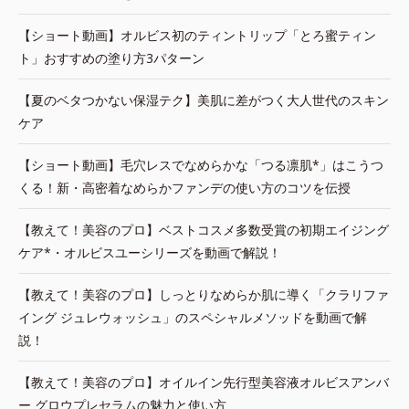
【ショート動画】オルビス初のティントリップ「とろ蜜ティン
ト」おすすめの塗り方3パターン
【夏のベタつかない保湿テク】美肌に差がつく大人世代のスキン
ケア
【ショート動画】毛穴レスでなめらかな「つる凛肌*」はこうつ
くる！新・高密着なめらかファンデの使い方のコツを伝授
【教えて！美容のプロ】ベストコスメ多数受賞の初期エイジング
ケア*・オルビスユーシリーズを動画で解説！
【教えて！美容のプロ】しっとりなめらか肌に導く「クラリファ
イング ジュレウォッシュ」のスペシャルメソッドを動画で解
説！
【教えて！美容のプロ】オイルイン先行型美容液オルビスアンバ
ー グロウプレセラムの魅力と使い方