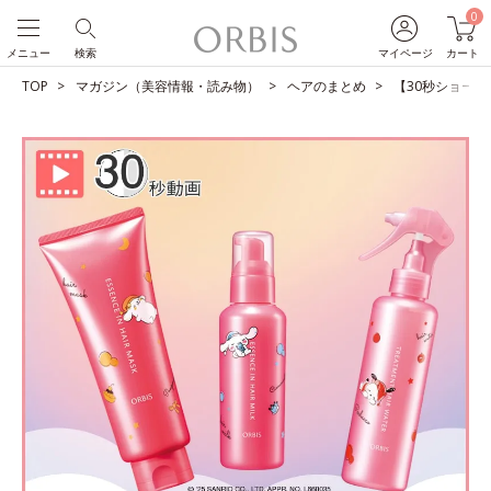
0
メニュー
検索
マイページ
カート
TOP
マガジン（美容情報・読み物）
ヘアのまとめ
【30秒ショート