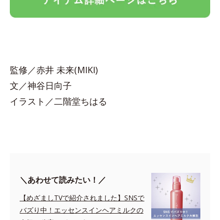
監修／赤井 未来(MIKI)
文／神谷日向子
イラスト／二階堂ちはる
＼あわせて読みたい！／
【めざましTVで紹介されました】SNSで
バズり中！エッセンスインヘアミルクの