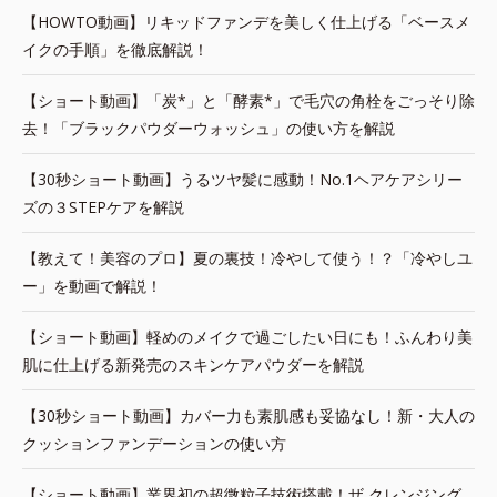
【HOWTO動画】リキッドファンデを美しく仕上げる「ベースメ
イクの手順」を徹底解説！
【ショート動画】「炭*」と「酵素*」で毛穴の角栓をごっそり除
去！「ブラックパウダーウォッシュ」の使い方を解説
【30秒ショート動画】うるツヤ髪に感動！No.1ヘアケアシリー
ズの３STEPケアを解説
【教えて！美容のプロ】夏の裏技！冷やして使う！？「冷やしユ
ー」を動画で解説！
【ショート動画】軽めのメイクで過ごしたい日にも！ふんわり美
肌に仕上げる新発売のスキンケアパウダーを解説
【30秒ショート動画】カバー力も素肌感も妥協なし！新・大人の
クッションファンデーションの使い方
【ショート動画】業界初の超微粒子技術搭載！ザ クレンジング