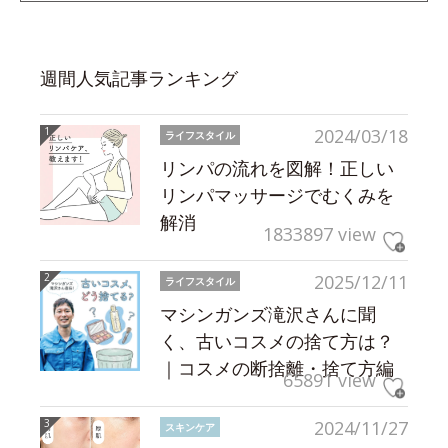
週間人気記事ランキング
2024/03/18
ライフスタイル
リンパの流れを図解！正しい
リンパマッサージでむくみを
解消
1833897 view
2025/12/11
ライフスタイル
マシンガンズ滝沢さんに聞
く、古いコスメの捨て方は？
｜コスメの断捨離・捨て方編
65891 view
2024/11/27
スキンケア