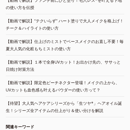
【動画で解説】ファンデ前にひと塗り！毛穴レス*を叶える下地
の使い方を伝授
【動画で解説】“テクいらず” ハート塗りで大人メイクを格上げ！
チーク＆ハイライトの使い方
【動画で解説】仕上げのミストでベースメイクのお直し不要！毎
夏大人気の化粧もちミストの使い方
【動画で解説】１本で全身UVカット！お出かけ先の、ササっと
日焼け対策方法
【動画で解説】限定色ピーチネクター登場！メイクの上から、
UVカットも血色感も叶えるパウダーの使い方って？
【待望】大人気ヘアケアシリーズから「生ツヤ*」ヘアオイル誕
生！シリーズ全アイテムの仕上がり＆使い分けを解説
関連キーワード