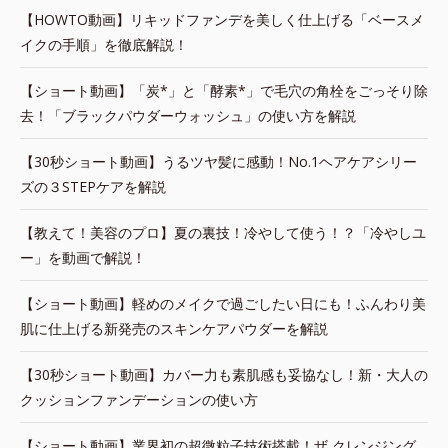
【HOWTO動画】リキッドファンデを美しく仕上げる「ベースメ
イクの手順」を徹底解説！
【ショート動画】「炭*」と「酵素*」で毛穴の角栓をごっそり除
去！「ブラックパウダーウォッシュ」の使い方を解説
【30秒ショート動画】うるツヤ髪に感動！No.1ヘアケアシリー
ズの３STEPケアを解説
【教えて！美容のプロ】夏の裏技！冷やして使う！？「冷やしユ
ー」を動画で解説！
【ショート動画】軽めのメイクで過ごしたい日にも！ふんわり美
肌に仕上げる新発売のスキンケアパウダーを解説
【30秒ショート動画】カバー力も素肌感も妥協なし！新・大人の
クッションファンデーションの使い方
【ショート動画】業界初の超微粒子技術搭載！ザ クレンジング