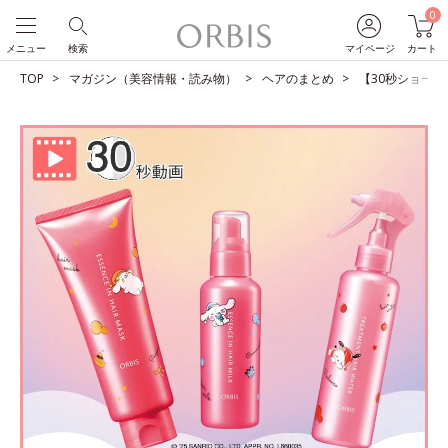
0
メニュー
検索
マイページ
カート
TOP
マガジン（美容情報・読み物）
ヘアのまとめ
【30秒ショート