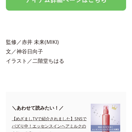
監修／赤井 未来(MIKI)
文／神谷日向子
イラスト／二階堂ちはる
＼あわせて読みたい！／
【めざましTVで紹介されました】SNSで
バズり中！エッセンスインヘアミルクの