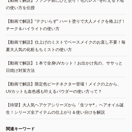
【動画で解説】ファンデ前にひと塗り！毛穴レス*を叶える下地
の使い方を伝授
【動画で解説】“テクいらず” ハート塗りで大人メイクを格上げ！
チーク＆ハイライトの使い方
【動画で解説】仕上げのミストでベースメイクのお直し不要！毎
夏大人気の化粧もちミストの使い方
【動画で解説】１本で全身UVカット！お出かけ先の、ササっと
日焼け対策方法
【動画で解説】限定色ピーチネクター登場！メイクの上から、
UVカットも血色感も叶えるパウダーの使い方って？
【待望】大人気ヘアケアシリーズから「生ツヤ*」ヘアオイル誕
生！シリーズ全アイテムの仕上がり＆使い分けを解説
関連キーワード