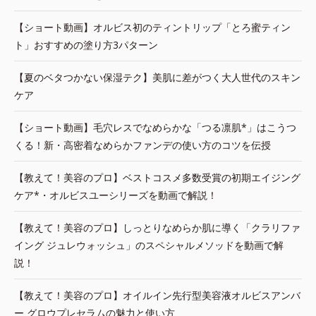
【ショート動画】オルビス初のティントリップ「とろ蜜ティン
ト」おすすめの塗り方3パターン
【夏のベタつかない保湿テク】美肌に差がつく大人世代のスキン
ケア
【ショート動画】毛穴レスでなめらかな「つる凛肌*」はこうつ
くる！新・高密着なめらかファンデの使い方のコツを伝授
【教えて！美容のプロ】ベストコスメ多数受賞の初期エイジング
ケア*・オルビスユーシリーズを動画で解説！
【教えて！美容のプロ】しっとりなめらか肌に導く「クラリファ
イング ジュレウォッシュ」のスペシャルメソッドを動画で解
説！
【教えて！美容のプロ】オイルイン先行型美容液オルビスアンバ
ー グロウプレセラムの魅力と使い方