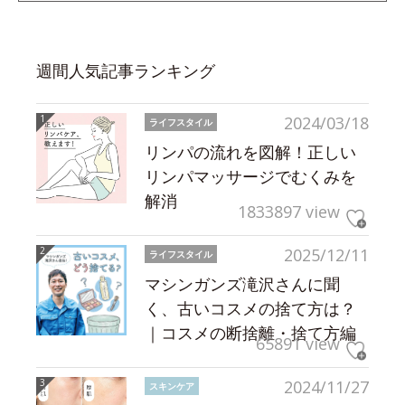
週間人気記事ランキング
2024/03/18
ライフスタイル
リンパの流れを図解！正しい
リンパマッサージでむくみを
解消
1833897 view
2025/12/11
ライフスタイル
マシンガンズ滝沢さんに聞
く、古いコスメの捨て方は？
｜コスメの断捨離・捨て方編
65891 view
2024/11/27
スキンケア