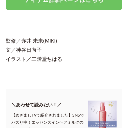
監修／赤井 未来(MIKI)
文／神谷日向子
イラスト／二階堂ちはる
＼あわせて読みたい！／
【めざましTVで紹介されました】SNSで
バズり中！エッセンスインヘアミルクの