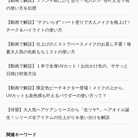
【動画で解説】ファンデ前にひと塗り！毛穴レス*を叶える下地
の使い方を伝授
【動画で解説】“テクいらず” ハート塗りで大人メイクを格上げ！
チーク＆ハイライトの使い方
【動画で解説】仕上げのミストでベースメイクのお直し不要！毎
夏大人気の化粧もちミストの使い方
【動画で解説】１本で全身UVカット！お出かけ先の、ササっと
日焼け対策方法
【動画で解説】限定色ピーチネクター登場！メイクの上から、
UVカットも血色感も叶えるパウダーの使い方って？
【待望】大人気ヘアケアシリーズから「生ツヤ*」ヘアオイル誕
生！シリーズ全アイテムの仕上がり＆使い分けを解説
関連キーワード