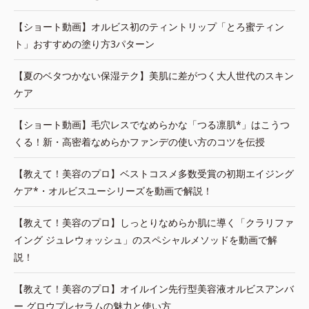
【ショート動画】オルビス初のティントリップ「とろ蜜ティン
ト」おすすめの塗り方3パターン
【夏のベタつかない保湿テク】美肌に差がつく大人世代のスキン
ケア
【ショート動画】毛穴レスでなめらかな「つる凛肌*」はこうつ
くる！新・高密着なめらかファンデの使い方のコツを伝授
【教えて！美容のプロ】ベストコスメ多数受賞の初期エイジング
ケア*・オルビスユーシリーズを動画で解説！
【教えて！美容のプロ】しっとりなめらか肌に導く「クラリファ
イング ジュレウォッシュ」のスペシャルメソッドを動画で解
説！
【教えて！美容のプロ】オイルイン先行型美容液オルビスアンバ
ー グロウプレセラムの魅力と使い方