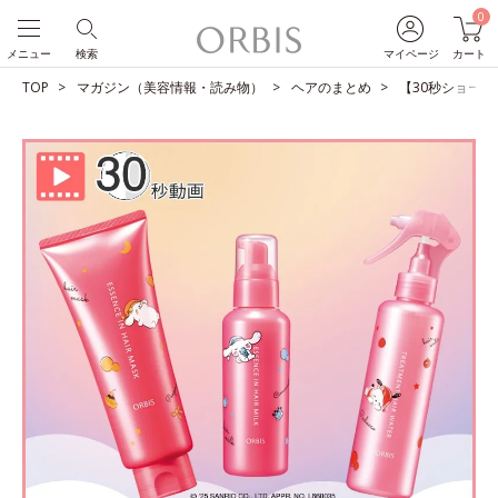
0
メニュー
検索
マイページ
カート
TOP
マガジン（美容情報・読み物）
ヘアのまとめ
【30秒ショート