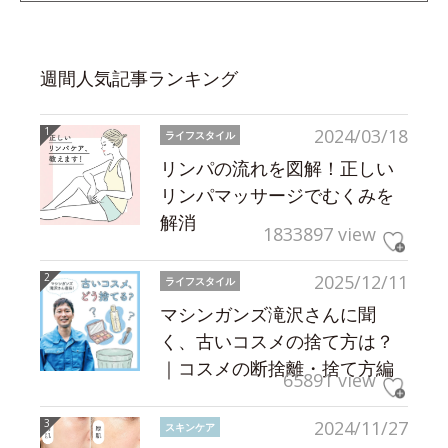
週間人気記事ランキング
2024/03/18
ライフスタイル
リンパの流れを図解！正しい
リンパマッサージでむくみを
解消
1833897 view
2025/12/11
ライフスタイル
マシンガンズ滝沢さんに聞
く、古いコスメの捨て方は？
｜コスメの断捨離・捨て方編
65891 view
2024/11/27
スキンケア