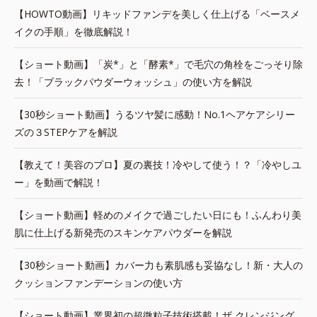
【HOWTO動画】リキッドファンデを美しく仕上げる「ベースメ
イクの手順」を徹底解説！
【ショート動画】「炭*」と「酵素*」で毛穴の角栓をごっそり除
去！「ブラックパウダーウォッシュ」の使い方を解説
【30秒ショート動画】うるツヤ髪に感動！No.1ヘアケアシリー
ズの３STEPケアを解説
【教えて！美容のプロ】夏の裏技！冷やして使う！？「冷やしユ
ー」を動画で解説！
【ショート動画】軽めのメイクで過ごしたい日にも！ふんわり美
肌に仕上げる新発売のスキンケアパウダーを解説
【30秒ショート動画】カバー力も素肌感も妥協なし！新・大人の
クッションファンデーションの使い方
【ショート動画】業界初の超微粒子技術搭載！ザ クレンジング