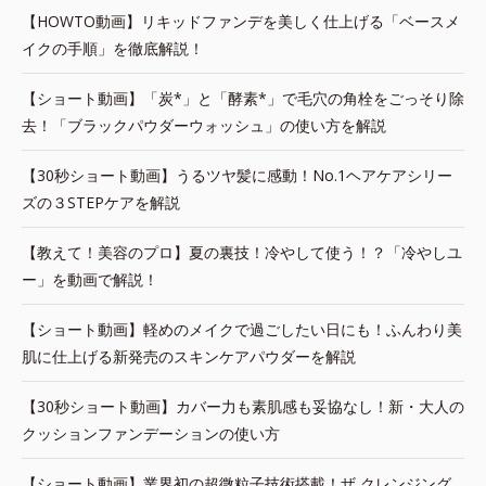
【HOWTO動画】リキッドファンデを美しく仕上げる「ベースメ
イクの手順」を徹底解説！
【ショート動画】「炭*」と「酵素*」で毛穴の角栓をごっそり除
去！「ブラックパウダーウォッシュ」の使い方を解説
【30秒ショート動画】うるツヤ髪に感動！No.1ヘアケアシリー
ズの３STEPケアを解説
【教えて！美容のプロ】夏の裏技！冷やして使う！？「冷やしユ
ー」を動画で解説！
【ショート動画】軽めのメイクで過ごしたい日にも！ふんわり美
肌に仕上げる新発売のスキンケアパウダーを解説
【30秒ショート動画】カバー力も素肌感も妥協なし！新・大人の
クッションファンデーションの使い方
【ショート動画】業界初の超微粒子技術搭載！ザ クレンジング