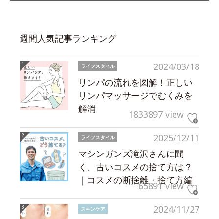
週間人気記事ランキング
2024/03/18
ライフスタイル
リンパの流れを図解！正しい
リンパマッサージでむくみを
解消
1833897 view
2025/12/11
ライフスタイル
マシンガンズ滝沢さんに聞
く、古いコスメの捨て方は？
｜コスメの断捨離・捨て方編
65891 view
2024/11/27
スキンケア