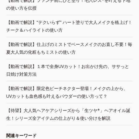
【動画で解説】ファンデ前にひと塗り！毛穴レス*を叶える下地
の使い方を伝授
【動画で解説】“テクいらず” ハート塗りで大人メイクを格上げ！
チーク＆ハイライトの使い方
【動画で解説】仕上げのミストでベースメイクのお直し不要！毎
夏大人気の化粧もちミストの使い方
【動画で解説】１本で全身UVカット！お出かけ先の、ササっと
日焼け対策方法
【動画で解説】限定色ピーチネクター登場！メイクの上から、
UVカットも血色感も叶えるパウダーの使い方って？
【待望】大人気ヘアケアシリーズから「生ツヤ*」ヘアオイル誕
生！シリーズ全アイテムの仕上がり＆使い分けを解説
関連キーワード