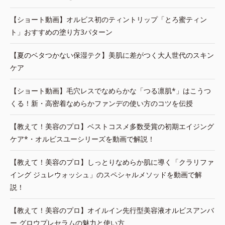
【ショート動画】オルビス初のティントリップ「とろ蜜ティン
ト」おすすめの塗り方3パターン
【夏のベタつかない保湿テク】美肌に差がつく大人世代のスキン
ケア
【ショート動画】毛穴レスでなめらかな「つる凛肌*」はこうつ
くる！新・高密着なめらかファンデの使い方のコツを伝授
【教えて！美容のプロ】ベストコスメ多数受賞の初期エイジング
ケア*・オルビスユーシリーズを動画で解説！
【教えて！美容のプロ】しっとりなめらか肌に導く「クラリファ
イング ジュレウォッシュ」のスペシャルメソッドを動画で解
説！
【教えて！美容のプロ】オイルイン先行型美容液オルビスアンバ
ー グロウプレセラムの魅力と使い方