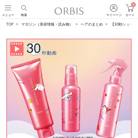
0
メニュー
検索
マイページ
カート
TOP
マガジン（美容情報・読み物）
ヘアのまとめ
【30秒ショート