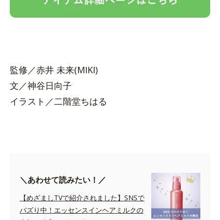
監修／赤井 未来(MIKI)
文／神谷日向子
イラスト／二階堂ちはる
＼あわせて読みたい！／
【めざましTVで紹介されました】SNSで
バズり中！エッセンスインヘアミルクの