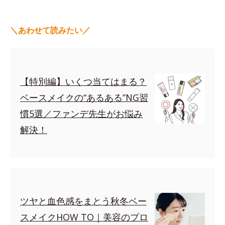
＼あわせて読みたい／
【特別編】いくつ当てはまる？
ベースメイクの“あるある”NG習
慣5選／ファンデ先生がお悩み
解決！
ツヤと血色感をまとう秋冬ベー
スメイクHOW TO｜美容のプロ