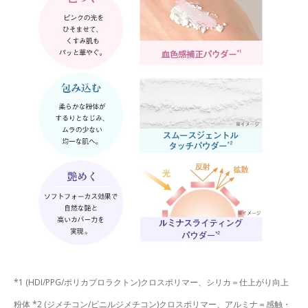
*1 (HDI/PPG/ポリカプロラクトン)クロスポリマー、シリカ＝仕上がり向上
粉体 *2 (ジメチコン/ビニルジメチコン)クロスポリマー、アルミナ＝感触・