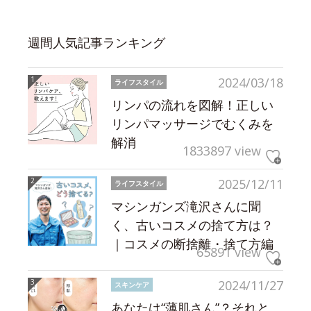
週間人気記事ランキング
2024/03/18
ライフスタイル
リンパの流れを図解！正しい
リンパマッサージでむくみを
解消
1833897 view
2025/12/11
ライフスタイル
マシンガンズ滝沢さんに聞
く、古いコスメの捨て方は？
｜コスメの断捨離・捨て方編
65891 view
2024/11/27
スキンケア
あなたは“薄肌さん”？それと