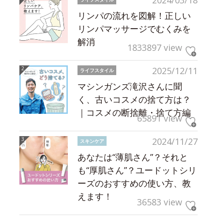
2024/03/18
リンパの流れを図解！正しい
リンパマッサージでむくみを
解消
1833897 view
2025/12/11
ライフスタイル
マシンガンズ滝沢さんに聞
く、古いコスメの捨て方は？
｜コスメの断捨離・捨て方編
65891 view
2024/11/27
スキンケア
あなたは“薄肌さん”？それと
も“厚肌さん”？ユードットシリ
ーズのおすすめの使い方、教
えます！
36583 view