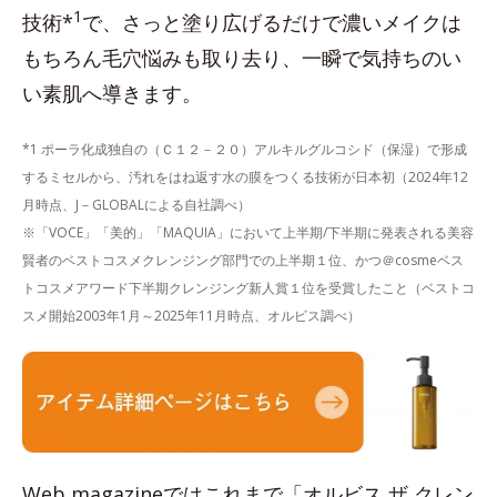
1
技術*
で、さっと塗り広げるだけで濃いメイクは
もちろん毛穴悩みも取り去り、一瞬で気持ちのい
い素肌へ導きます。
*1 ポーラ化成独自の（Ｃ１２－２０）アルキルグルコシド（保湿）で形成
するミセルから、汚れをはね返す水の膜をつくる技術が日本初（2024年12
月時点、J－GLOBALによる自社調べ）
※「VOCE」「美的」「MAQUIA」において上半期/下半期に発表される美容
賢者のベストコスメクレンジング部門での上半期１位、かつ＠cosmeベス
トコスメアワード下半期クレンジング新人賞１位を受賞したこと（ベストコ
スメ開始2003年1月～2025年11月時点、オルビス調べ）
Web magazineではこれまで「オルビス ザ クレン