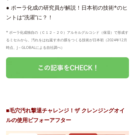
● ポーラ化成の研究員が解説！日本初の技術*のヒ
ントは“洗濯”に？！
* ポーラ化成独自の（Ｃ１２－２０）アルキルグルコシド（保湿）で形成す
るミセルから、汚れをはね返す水の膜をつくる技術が日本初（2024年12月
時点、J－GLOBALによる自社調べ）
■毛穴汚れ撃退チャレンジ！ザ クレンジングオイ
ルの使用ビフォーアフター