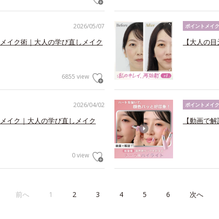
2026/05/07
ポイントメイ
メイク術｜大人の学び直しメイク
【大人の目
6855 view
2026/04/02
ポイントメイ
メイク｜大人の学び直しメイク
【動画で解
0 view
前へ
1
2
3
4
5
6
次へ