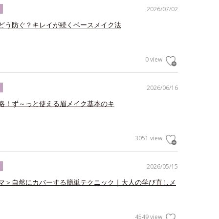
2026/07/02
ク
どう防ぐ？キレイが続くベースメイク法
0 view
2026/06/16
ク
略！ず～っと使える眉メイク基本のキ
3051 view
2026/05/15
ク
マ＞自然にカバーする簡単テクニック｜大人の学び直しメ
4549 view