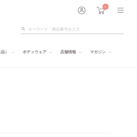
0
検
索
食品）
ボディウェア
店舗情報
マガジン