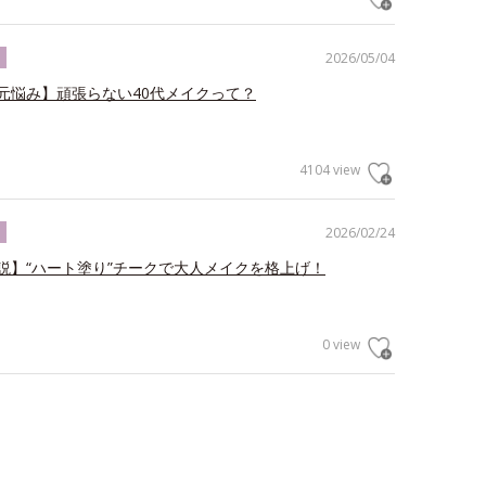
2026/05/04
ク
元悩み】頑張らない40代メイクって？
4104 view
2026/02/24
ク
説】“ハート塗り”チークで大人メイクを格上げ！
0 view