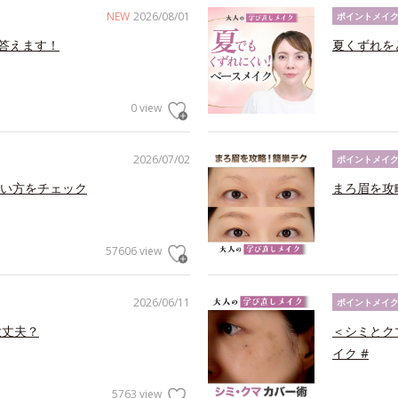
NEW
2026/08/01
ポイントメイ
答えます！
夏くずれを
0 view
2026/07/02
ポイントメイ
い方をチェック
まろ眉を攻
57606 view
2026/06/11
ポイントメイ
大丈夫？
＜シミとク
イク #
5763 view