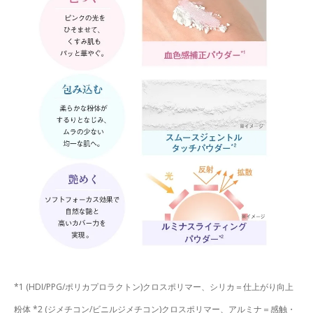
*1 (HDI/PPG/ポリカプロラクトン)クロスポリマー、シリカ＝仕上がり向上
粉体 *2 (ジメチコン/ビニルジメチコン)クロスポリマー、アルミナ＝感触・