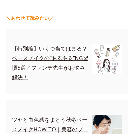
＼あわせて読みたい／
【特別編】いくつ当てはまる？
ベースメイクの“あるある”NG習
慣5選／ファンデ先生がお悩み
解決！
ツヤと血色感をまとう秋冬ベー
スメイクHOW TO｜美容のプロ