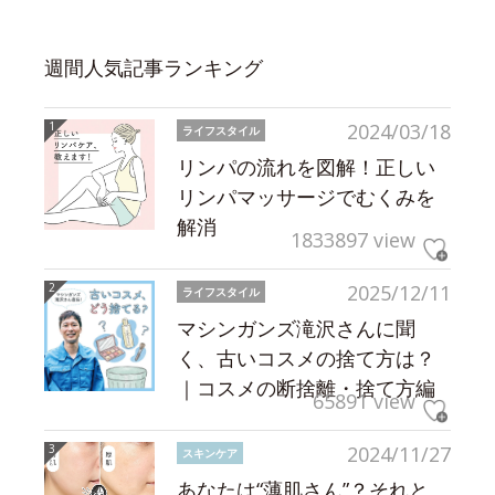
週間人気記事ランキング
2024/03/18
ライフスタイル
リンパの流れを図解！正しい
リンパマッサージでむくみを
解消
1833897 view
2025/12/11
ライフスタイル
マシンガンズ滝沢さんに聞
く、古いコスメの捨て方は？
｜コスメの断捨離・捨て方編
65891 view
2024/11/27
スキンケア
あなたは“薄肌さん”？それと