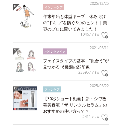
2025/12/25
インナーケア
年末年始も体型キープ！休み明け
の“ドキッ”を防ぐ3つのヒント｜美
容のプロに聞いてみました！
10467 view
2021/08/11
ポイントメイク
フェイスタイプの基本｜“似合う”が
見つかる16種類の顔印象
238957 view
2025/08/22
スキンケア
【30秒ショート動画】新・シワ改
善美容液「ザ リンクルセラム」の
おすすめの使い方って？
5411 view