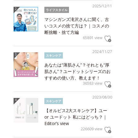
2025/12/11
ライフスタイル
マシンガンズ滝沢さんに聞く、古
いコスメの捨て方は？｜コスメの
断捨離・捨て方編
65891 view
2024/11/27
スキンケア
あなたは“薄肌さん”？それとも“厚
肌さん”？ユードットシリーズのお
すすめの使い方、教えます！
36583 view
2023/08/30
スキンケア
【オルビス2大スキンケア】ユー
or ユードット 私にはどっち？｜
Editor’s view
226609 view