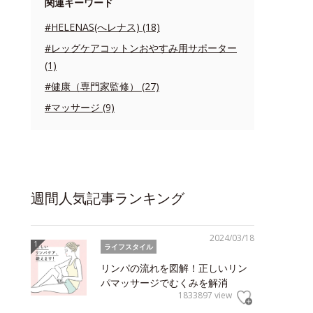
関連キーワード
#HELENAS(へレナス) (18)
#レッグケアコットンおやすみ用サポーター
(1)
#健康（専門家監修） (27)
#マッサージ (9)
週間人気記事ランキング
2024/03/18
ライフスタイル
リンパの流れを図解！正しいリン
パマッサージでむくみを解消
1833897 view