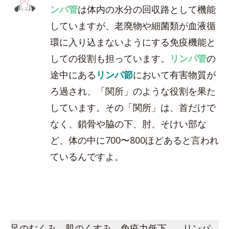
ンパ管
は体内の水分の回収路として機能
していますが、老廃物や細菌類が血液循
環に入り込まないようにする免疫機能と
しての役割も担っています。
リンパ管
の
途中にある
リンパ節
において有害物質が
ろ過され、「関所」のような役割を果た
しています。その「関所」は、首だけで
なく、鎖骨や脇の下、肘、そけい部な
ど、体の中に700〜800ほどあると言われ
ているんですよ。
足のむくみ、肌のくすみ、免疫力低下…。リンパ