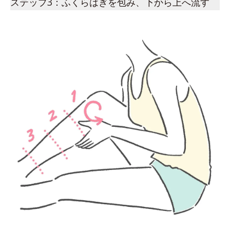
ステップ3：ふくらはぎを包み、下から上へ流す