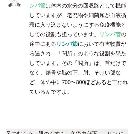
ンパ管
は体内の水分の回収路として機能
していますが、老廃物や細菌類が血液循
環に入り込まないようにする免疫機能と
しての役割も担っています。
リンパ管
の
途中にある
リンパ節
において有害物質が
ろ過され、「関所」のような役割を果た
しています。その「関所」は、首だけで
なく、鎖骨や脇の下、肘、そけい部な
ど、体の中に700〜800ほどあると言われ
ているんですよ。
足のむくみ、肌のくすみ、免疫力低下…。リンパ