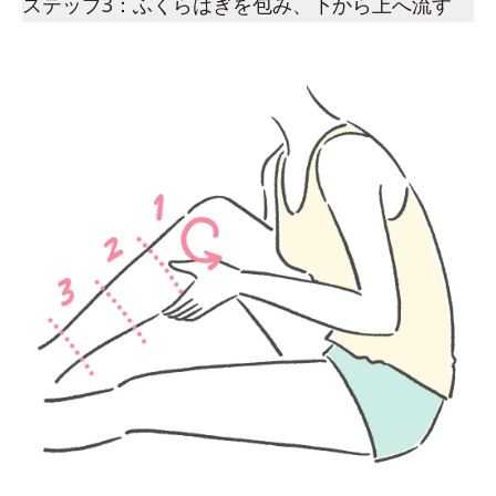
ステップ3：ふくらはぎを包み、下から上へ流す