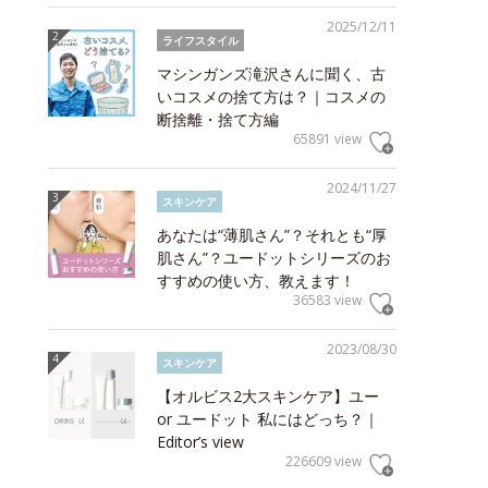
2025/12/11
ライフスタイル
マシンガンズ滝沢さんに聞く、古
いコスメの捨て方は？｜コスメの
断捨離・捨て方編
65891 view
2024/11/27
スキンケア
あなたは“薄肌さん”？それとも“厚
肌さん”？ユードットシリーズのお
すすめの使い方、教えます！
36583 view
2023/08/30
スキンケア
【オルビス2大スキンケア】ユー
or ユードット 私にはどっち？｜
Editor’s view
226609 view