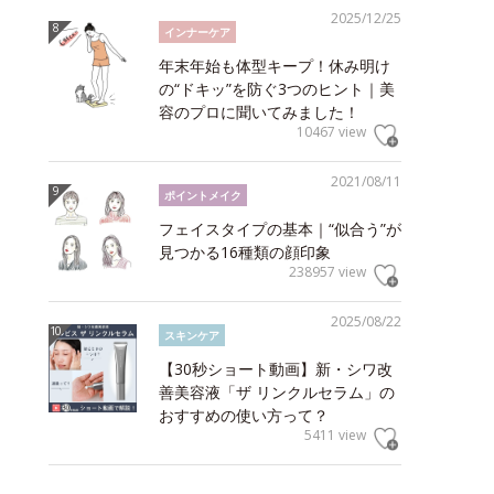
2025/12/25
インナーケア
年末年始も体型キープ！休み明け
の“ドキッ”を防ぐ3つのヒント｜美
容のプロに聞いてみました！
10467 view
2021/08/11
ポイントメイク
フェイスタイプの基本｜“似合う”が
見つかる16種類の顔印象
238957 view
2025/08/22
スキンケア
【30秒ショート動画】新・シワ改
善美容液「ザ リンクルセラム」の
おすすめの使い方って？
5411 view