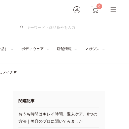
0
検
索
食品）
ボディウェア
店舗情報
マガジン
メイク #1
関連記事
おうち時間はキレイ時間。週末ケア、8つの
方法｜美容のプロに聞いてみました！