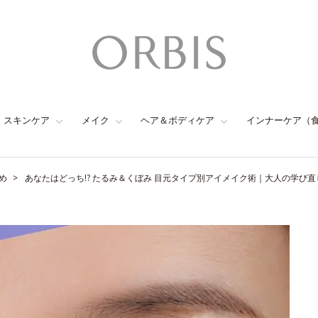
スキンケア
メイク
ヘア＆ボディケア
インナーケア（
め
あなたはどっち!? たるみ＆くぼみ 目元タイプ別アイメイク術｜大人の学び直し