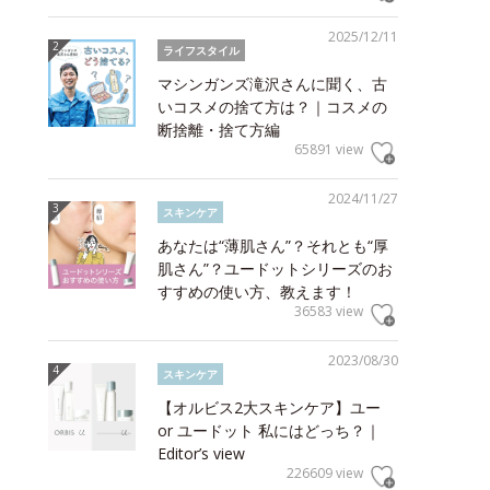
2025/12/11
ライフスタイル
マシンガンズ滝沢さんに聞く、古
いコスメの捨て方は？｜コスメの
断捨離・捨て方編
65891 view
2024/11/27
スキンケア
あなたは“薄肌さん”？それとも“厚
肌さん”？ユードットシリーズのお
すすめの使い方、教えます！
36583 view
2023/08/30
スキンケア
【オルビス2大スキンケア】ユー
or ユードット 私にはどっち？｜
Editor’s view
226609 view