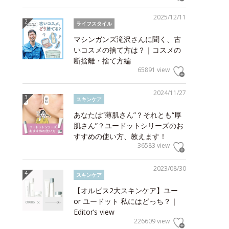
2025/12/11
ライフスタイル
マシンガンズ滝沢さんに聞く、古
いコスメの捨て方は？｜コスメの
断捨離・捨て方編
65891 view
2024/11/27
スキンケア
あなたは“薄肌さん”？それとも“厚
肌さん”？ユードットシリーズのお
すすめの使い方、教えます！
36583 view
2023/08/30
スキンケア
【オルビス2大スキンケア】ユー
or ユードット 私にはどっち？｜
Editor’s view
226609 view