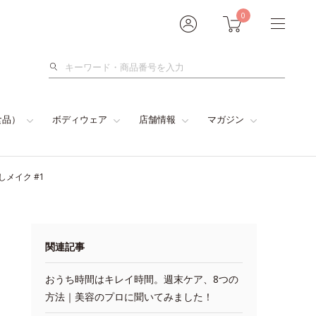
0
検
索
食品）
ボディウェア
店舗情報
マガジン
メイク #1
関連記事
おうち時間はキレイ時間。週末ケア、8つの
方法｜美容のプロに聞いてみました！