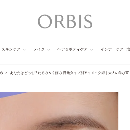
スキンケア
メイク
ヘア＆ボディケア
インナーケア（
め
あなたはどっち!? たるみ＆くぼみ 目元タイプ別アイメイク術｜大人の学び直し