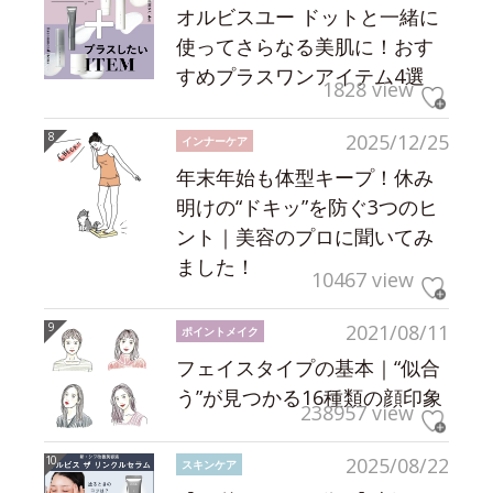
オルビスユー ドットと一緒に
使ってさらなる美肌に！おす
すめプラスワンアイテム4選
1828 view
2025/12/25
インナーケア
年末年始も体型キープ！休み
明けの“ドキッ”を防ぐ3つのヒ
ント｜美容のプロに聞いてみ
ました！
10467 view
2021/08/11
ポイントメイク
フェイスタイプの基本｜“似合
う”が見つかる16種類の顔印象
238957 view
2025/08/22
スキンケア