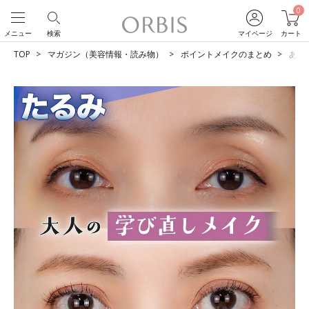
0
メニュー
検索
マイページ
カート
TOP
マガジン（美容情報・読み物）
ポイントメイクのまとめ
あな