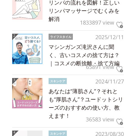
リンパの流れを図解！正しい
リンパマッサージでむくみを
解消
1833897 view
2025/12/11
ライフスタイル
マシンガンズ滝沢さんに聞
く、古いコスメの捨て方は？
｜コスメの断捨離・捨て方編
65891 view
2024/11/27
スキンケア
あなたは“薄肌さん”？それと
も“厚肌さん”？ユードットシリ
ーズのおすすめの使い方、教
えます！
36583 view
2023/08/30
スキンケア