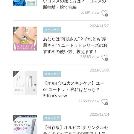
いコスメの捨て方は？｜コスメの
断捨離・捨て方編
65891 view
2024/11/27
スキンケア
あなたは“薄肌さん”？それとも“厚
肌さん”？ユードットシリーズのお
すすめの使い方、教えます！
36583 view
2023/08/30
スキンケア
【オルビス2大スキンケア】ユー
or ユードット 私にはどっち？｜
Editor’s view
226609 view
2025/12/24
スキンケア
【保存版】オルビス ザ リンクルセ
ラムのすべてをこの記事で｜人気