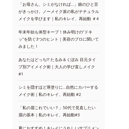
「お母さん、シミがなければ…」娘のひと言
がきっかけ。ノーメイク派の私がナチュラル
メイクを学びます｜私のキレイ、再始動 ＃4
年末年始も体型キープ！休み明けの“ドキ
ッ”を防ぐ3つのヒント｜美容のプロに聞いて
みました！
あなたはどっち!? たるみ＆くぼみ 目元タイ
プ別アイメイク術｜大人の学び直しメイク
#1
シミを隠すほど厚塗りに…自然にカバーする
メイク術｜私のキレイ、再始動 #2
「私の眉これでいい？」50代で見直したい
眉の基本｜私のキレイ、再始動#3
夏におすすめ！キレイにうれしいサプリメン