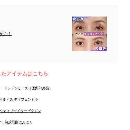
紹介！
したアイテムはこちら
ー ドットシリーズ
（医薬部外品）
オルビス ディフェンセラ
クティブデイリービタミン
ア：
熟成黒酢にんにく