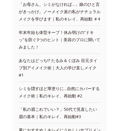
「お母さん、シミがなければ…」娘のひと言
がきっかけ。ノーメイク派の私がナチュラル
メイクを学びます｜私のキレイ、再始動 ＃4
年末年始も体型キープ！休み明けの“ドキ
ッ”を防ぐ3つのヒント｜美容のプロに聞いて
みました！
あなたはどっち!? たるみ＆くぼみ 目元タイ
プ別アイメイク術｜大人の学び直しメイク
#1
シミを隠すほど厚塗りに…自然にカバーする
メイク術｜私のキレイ、再始動 #2
「私の眉これでいい？」50代で見直したい
眉の基本｜私のキレイ、再始動#3
夏におすすめ！キレイにうれしいサプリメン