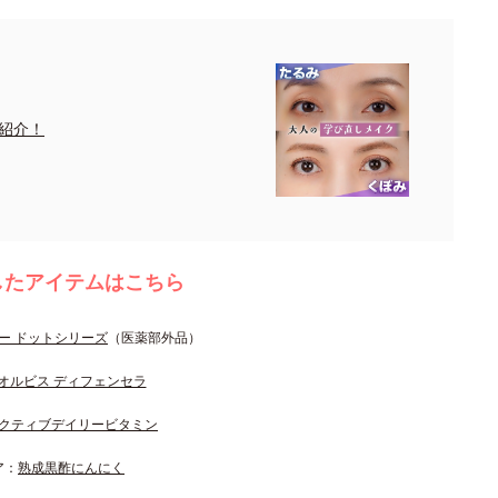
紹介！
したアイテムはこちら
ー ドットシリーズ
（医薬部外品）
オルビス ディフェンセラ
クティブデイリービタミン
ア：
熟成黒酢にんにく