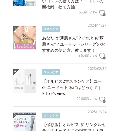
いコスメの捨て方は？｜コスメの
断捨離・捨て方編
65891 view
2024/11/27
スキンケア
あなたは“薄肌さん”？それとも“厚
肌さん”？ユードットシリーズのお
すすめの使い方、教えます！
36583 view
2023/08/30
スキンケア
【オルビス2大スキンケア】ユー
or ユードット 私にはどっち？｜
Editor’s view
226609 view
2025/12/24
スキンケア
【保存版】オルビス ザ リンクルセ
ラムのすべてをこの記事で｜人気