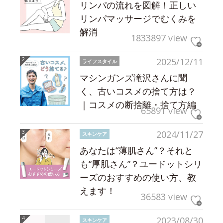
リンパの流れを図解！正しい
リンパマッサージでむくみを
解消
1833897 view
2025/12/11
ライフスタイル
マシンガンズ滝沢さんに聞
く、古いコスメの捨て方は？
｜コスメの断捨離・捨て方編
65891 view
2024/11/27
スキンケア
あなたは“薄肌さん”？それと
も“厚肌さん”？ユードットシリ
ーズのおすすめの使い方、教
えます！
36583 view
2023/08/30
スキンケア