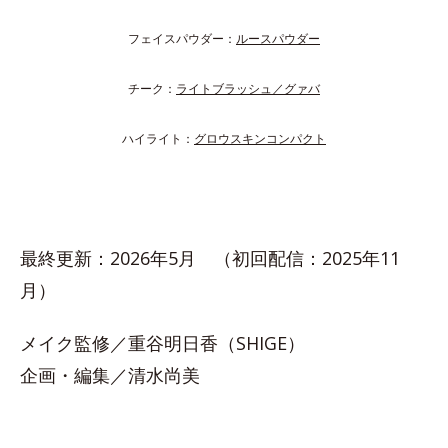
フェイスパウダー：
ルースパウダー
チーク：
ライトブラッシュ／グァバ
ハイライト：
グロウスキンコンパクト
最終更新：2026年5月 （初回配信：2025年11
月）
メイク監修／重谷明日香（SHIGE）
企画・編集／清水尚美