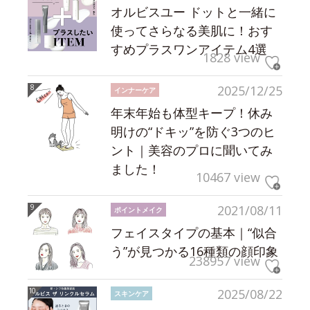
オルビスユー ドットと一緒に
使ってさらなる美肌に！おす
すめプラスワンアイテム4選
1828 view
2025/12/25
インナーケア
年末年始も体型キープ！休み
明けの“ドキッ”を防ぐ3つのヒ
ント｜美容のプロに聞いてみ
ました！
10467 view
2021/08/11
ポイントメイク
フェイスタイプの基本｜“似合
う”が見つかる16種類の顔印象
238957 view
2025/08/22
スキンケア