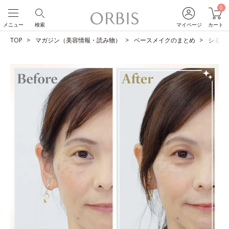
0
メニュー
検索
マイページ
カート
TOP
マガジン（美容情報・読み物）
ベースメイクのまとめ
シミを