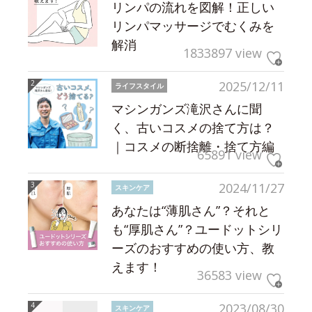
リンパの流れを図解！正しい
リンパマッサージでむくみを
解消
1833897 view
2025/12/11
ライフスタイル
マシンガンズ滝沢さんに聞
く、古いコスメの捨て方は？
｜コスメの断捨離・捨て方編
65891 view
2024/11/27
スキンケア
あなたは“薄肌さん”？それと
も“厚肌さん”？ユードットシリ
ーズのおすすめの使い方、教
えます！
36583 view
2023/08/30
スキンケア