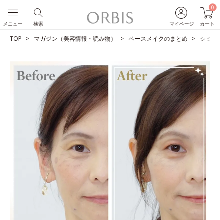
0
メニュー
検索
マイページ
カート
TOP
マガジン（美容情報・読み物）
ベースメイクのまとめ
シミを