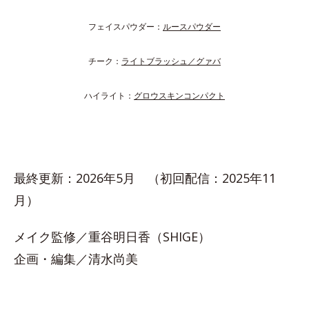
フェイスパウダー：
ルースパウダー
チーク：
ライトブラッシュ／グァバ
ハイライト：
グロウスキンコンパクト
最終更新：2026年5月 （初回配信：2025年11
月）
メイク監修／重谷明日香（SHIGE）
企画・編集／清水尚美