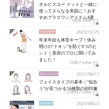
オルビスユー ドットと一緒に
使ってさらなる美肌に！おす
すめプラスワンアイテム4選
1828 view
2025/12/25
インナーケア
年末年始も体型キープ！休み
明けの“ドキッ”を防ぐ3つのヒ
ント｜美容のプロに聞いてみ
ました！
10467 view
2021/08/11
ポイントメイク
フェイスタイプの基本｜“似合
う”が見つかる16種類の顔印象
238957 view
2025/08/22
スキンケア