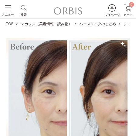
0
メニュー
検索
マイページ
カート
TOP
マガジン（美容情報・読み物）
ベースメイクのまとめ
シミを