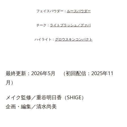
フェイスパウダー：
ルースパウダー
チーク：
ライトブラッシュ／グァバ
ハイライト：
グロウスキンコンパクト
最終更新：2026年5月 （初回配信：2025年11
月）
メイク監修／重谷明日香（SHIGE）
企画・編集／清水尚美