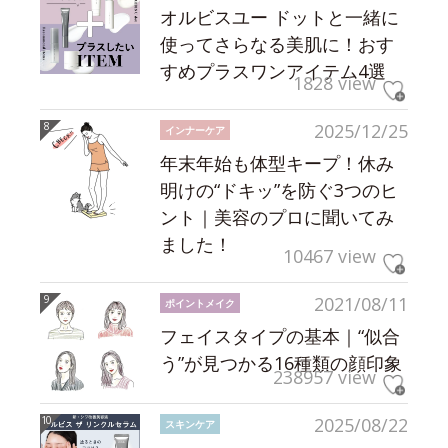
オルビスユー ドットと一緒に
使ってさらなる美肌に！おす
すめプラスワンアイテム4選
1828 view
2025/12/25
インナーケア
年末年始も体型キープ！休み
明けの“ドキッ”を防ぐ3つのヒ
ント｜美容のプロに聞いてみ
ました！
10467 view
2021/08/11
ポイントメイク
フェイスタイプの基本｜“似合
う”が見つかる16種類の顔印象
238957 view
2025/08/22
スキンケア