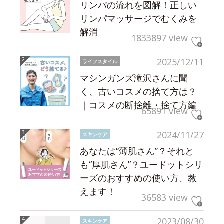
リンパの流れを図解！正しい
リンパマッサージでむくみを
解消
1833897 view
2025/12/11
ライフスタイル
マシンガンズ滝沢さんに聞
く、古いコスメの捨て方は？
｜コスメの断捨離・捨て方編
65891 view
2024/11/27
スキンケア
あなたは“薄肌さん”？それと
も“厚肌さん”？ユードットシリ
ーズのおすすめの使い方、教
えます！
36583 view
2023/08/30
スキンケア