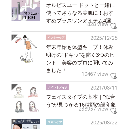
オルビスユー ドットと一緒に
使ってさらなる美肌に！おす
すめプラスワンアイテム4選
1828 view
2025/12/25
インナーケア
年末年始も体型キープ！休み
明けの“ドキッ”を防ぐ3つのヒ
ント｜美容のプロに聞いてみ
ました！
10467 view
2021/08/11
ポイントメイク
フェイスタイプの基本｜“似合
う”が見つかる16種類の顔印象
238957 view
2025/08/22
スキンケア