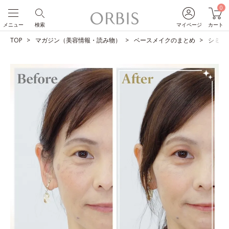
0
メニュー
検索
マイページ
カート
TOP
マガジン（美容情報・読み物）
ベースメイクのまとめ
シミを