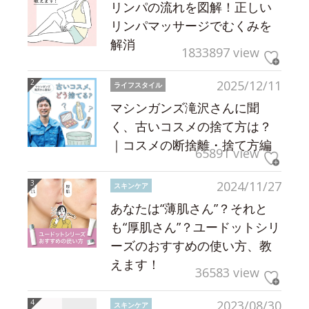
リンパの流れを図解！正しい
リンパマッサージでむくみを
解消
1833897 view
2025/12/11
ライフスタイル
マシンガンズ滝沢さんに聞
く、古いコスメの捨て方は？
｜コスメの断捨離・捨て方編
65891 view
2024/11/27
スキンケア
あなたは“薄肌さん”？それと
も“厚肌さん”？ユードットシリ
ーズのおすすめの使い方、教
えます！
36583 view
2023/08/30
スキンケア