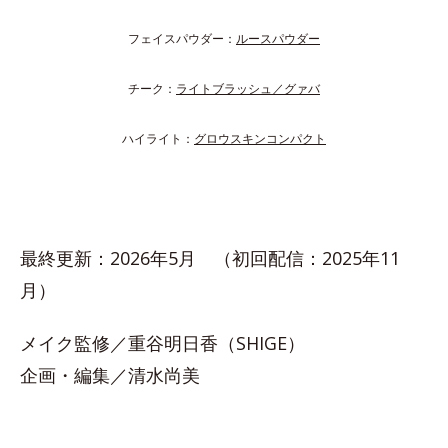
フェイスパウダー：
ルースパウダー
チーク：
ライトブラッシュ／グァバ
ハイライト：
グロウスキンコンパクト
最終更新：2026年5月 （初回配信：2025年11
月）
メイク監修／重谷明日香（SHIGE）
企画・編集／清水尚美