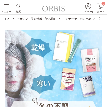
0
メニュー
検索
マイページ
カート
TOP
マガジン（美容情報・読み物）
インナーケアのまとめ
【+1