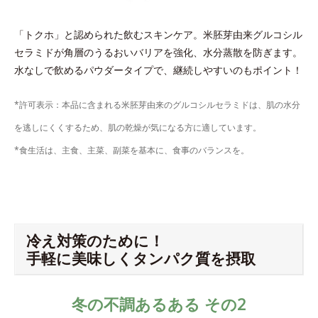
「トクホ」と認められた飲むスキンケア。米胚芽由来グルコシル
セラミドが角層のうるおいバリアを強化、水分蒸散を防ぎます。
水なしで飲めるパウダータイプで、継続しやすいのもポイント！
*許可表示：本品に含まれる米胚芽由来のグルコシルセラミドは、肌の水分
を逃しにくくするため、肌の乾燥が気になる方に適しています。
*食生活は、主食、主菜、副菜を基本に、食事のバランスを。
冷え対策のために！
手軽に美味しくタンパク質を摂取
冬の不調あるある その2