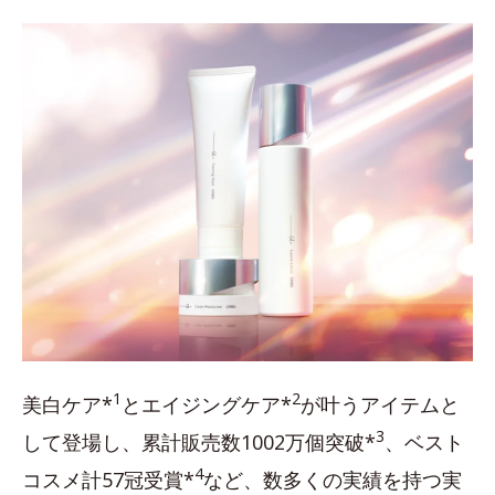
1
2
美白ケア*
とエイジングケア*
が叶うアイテムと
3
して登場し、累計販売数1002万個突破*
、ベスト
4
コスメ計57冠受賞*
など、数多くの実績を持つ実