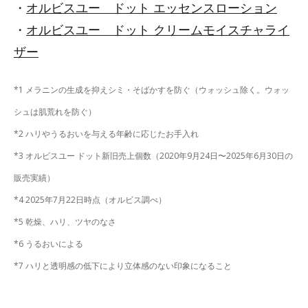
・
オルビスユー ドット エッセンスローション
・
オルビスユー ドット クリームモイスチャライ
ザー
*1 メラニンの生成を抑えシミ・そばかすを防ぐ（ウォッシュ除く。ウォッ
シュは肌荒れを防ぐ）
*2 ハリやうるおいを与える年齢に応じたお手入れ
*3 オルビスユー ドット新旧売上個数（2020年9月24日〜2025年6月30日の
販売実績）
*4 2025年7月22日時点（オルビス調べ）
*5 乾燥、ハリ、ツヤのなさ
*6 うるおいによる
*7 ハリと透明感の低下により立体感のない印象になること