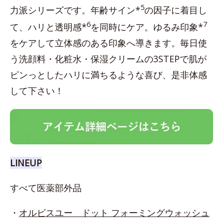
5
力派シリーズです。年齢サイン*
の因子に着目し
6
7
て、ハリと透明感*
を同時にケア。ゆるみ印象*
をケアして立体感のある印象へ導きます。毎日使
う洗顔料・化粧水・保湿クリームの3STEPで肌が
ピンっとしたハリに満ちるような喜び、是非体感
して下さい！
LINEUP
すべて医薬部外品
・
オルビスユー ドット フォーミングウォッシュ