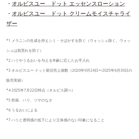
・
オルビスユー ドット エッセンスローション
・
オルビスユー ドット クリームモイスチャライ
ザー
*1 メラニンの生成を抑えシミ・そばかすを防ぐ（ウォッシュ除く。ウォッ
シュは肌荒れを防ぐ）
*2 ハリやうるおいを与える年齢に応じたお手入れ
*3 オルビスユー ドット新旧売上個数（2020年9月24日〜2025年6月30日の
販売実績）
*4 2025年7月22日時点（オルビス調べ）
*5 乾燥、ハリ、ツヤのなさ
*6 うるおいによる
*7 ハリと透明感の低下により立体感のない印象になること