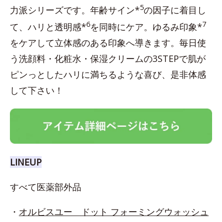
5
力派シリーズです。年齢サイン*
の因子に着目し
6
7
て、ハリと透明感*
を同時にケア。ゆるみ印象*
をケアして立体感のある印象へ導きます。毎日使
う洗顔料・化粧水・保湿クリームの3STEPで肌が
ピンっとしたハリに満ちるような喜び、是非体感
して下さい！
LINEUP
すべて医薬部外品
・
オルビスユー ドット フォーミングウォッシュ