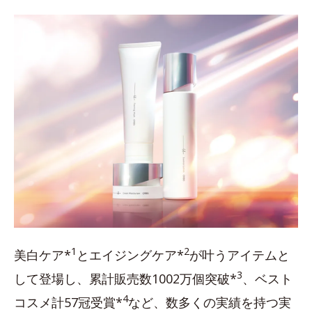
1
2
美白ケア*
とエイジングケア*
が叶うアイテムと
3
して登場し、累計販売数1002万個突破*
、ベスト
4
コスメ計57冠受賞*
など、数多くの実績を持つ実