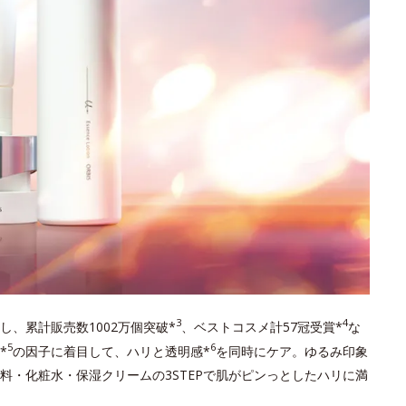
3
4
し、累計販売数1002万個突破*
、ベストコスメ計57冠受賞*
な
5
6
*
の因子に着目して、ハリと透明感*
を同時にケア。ゆるみ印象
料・化粧水・保湿クリームの3STEPで肌がピンっとしたハリに満