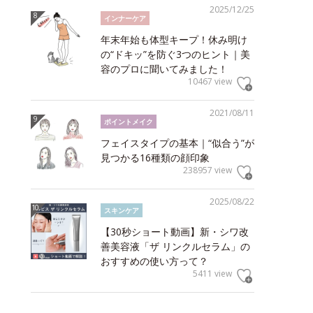
2025/12/25
インナーケア
年末年始も体型キープ！休み明け
の“ドキッ”を防ぐ3つのヒント｜美
容のプロに聞いてみました！
10467 view
2021/08/11
ポイントメイク
フェイスタイプの基本｜“似合う”が
見つかる16種類の顔印象
238957 view
2025/08/22
スキンケア
【30秒ショート動画】新・シワ改
善美容液「ザ リンクルセラム」の
おすすめの使い方って？
5411 view