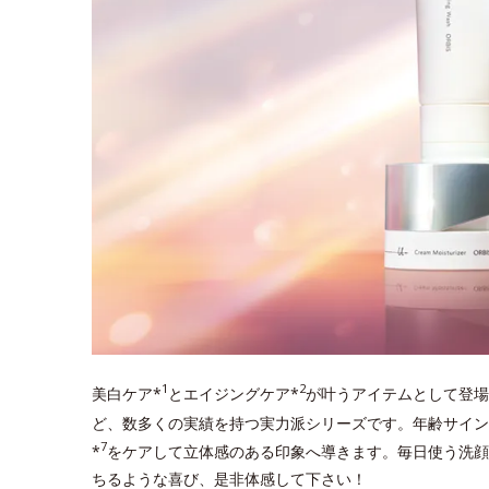
1
2
美白ケア*
とエイジングケア*
が叶うアイテムとして登場
ど、数多くの実績を持つ実力派シリーズです。年齢サイン
7
*
をケアして立体感のある印象へ導きます。毎日使う洗顔
ちるような喜び、是非体感して下さい！