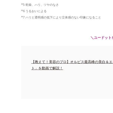
*5 乾燥、ハリ、ツヤのなさ
*6 うるおいによる
*7 ハリと透明感の低下により立体感のない印象になること
＼ユードット
【教えて！美容のプロ】オルビス最高峰の美白＆エ
ト」を動画で解説！