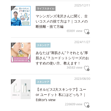
2025/12/11
ライフスタイル
マシンガンズ滝沢さんに聞く、古
いコスメの捨て方は？｜コスメの
断捨離・捨て方編
65891 view
2024/11/27
スキンケア
あなたは“薄肌さん”？それとも“厚
肌さん”？ユードットシリーズのお
すすめの使い方、教えます！
36583 view
2023/08/30
スキンケア
【オルビス2大スキンケア】ユー
or ユードット 私にはどっち？｜
Editor’s view
226609 view