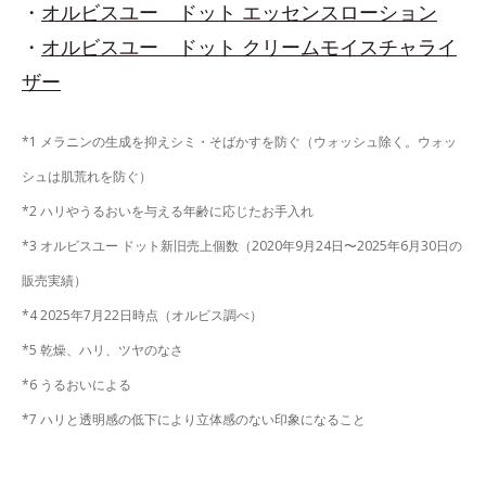
・
オルビスユー ドット エッセンスローション
・
オルビスユー ドット クリームモイスチャライ
ザー
*1 メラニンの生成を抑えシミ・そばかすを防ぐ（ウォッシュ除く。ウォッ
シュは肌荒れを防ぐ）
*2 ハリやうるおいを与える年齢に応じたお手入れ
*3 オルビスユー ドット新旧売上個数（2020年9月24日〜2025年6月30日の
販売実績）
*4 2025年7月22日時点（オルビス調べ）
*5 乾燥、ハリ、ツヤのなさ
*6 うるおいによる
*7 ハリと透明感の低下により立体感のない印象になること