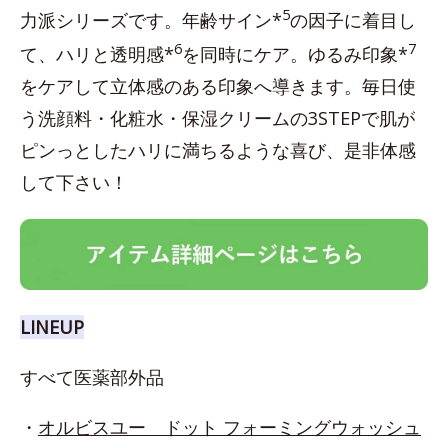
5
力派シリーズです。年齢サイン*
の因子に着目し
6
7
て、ハリと透明感*
を同時にケア。ゆるみ印象*
をケアして立体感のある印象へ導きます。毎日使
う洗顔料・化粧水・保湿クリームの3STEPで肌が
ピンっとしたハリに満ちるような喜び、是非体感
して下さい！
LINEUP
すべて医薬部外品
・
オルビスユー ドット フォーミングウォッシュ