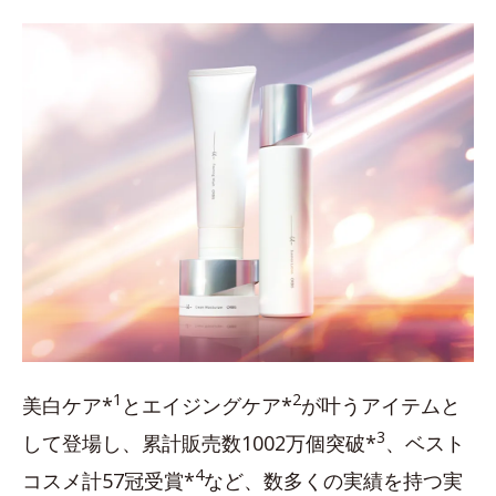
1
2
美白ケア*
とエイジングケア*
が叶うアイテムと
3
して登場し、累計販売数1002万個突破*
、ベスト
4
コスメ計57冠受賞*
など、数多くの実績を持つ実