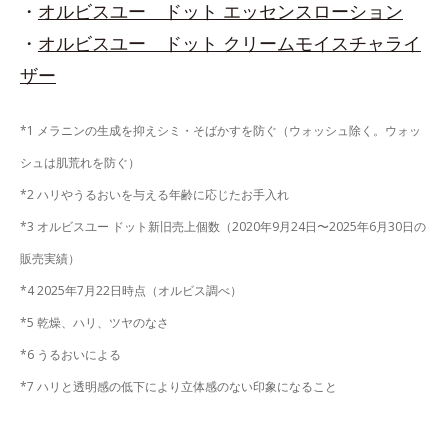
・
オルビスユー ドット エッセンスローション
・
オルビスユー ドット クリームモイスチャライ
ザー
*1 メラニンの生成を抑えシミ・そばかすを防ぐ（ウォッシュ除く。ウォッ
シュは肌荒れを防ぐ）
*2 ハリやうるおいを与える年齢に応じたお手入れ
*3 オルビスユー ドット新旧売上個数（2020年9月24日〜2025年6月30日の
販売実績）
*4 2025年7月22日時点（オルビス調べ）
*5 乾燥、ハリ、ツヤのなさ
*6 うるおいによる
*7 ハリと透明感の低下により立体感のない印象になること