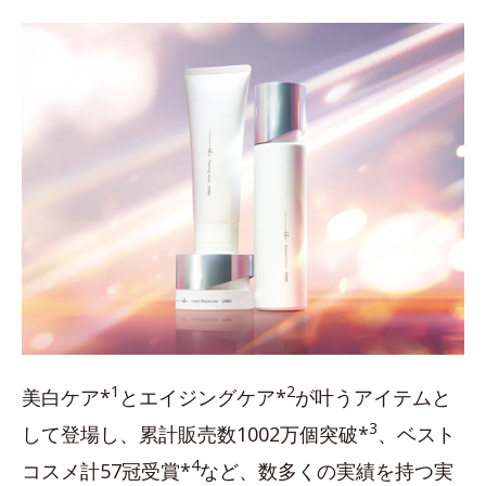
1
2
美白ケア*
とエイジングケア*
が叶うアイテムと
3
して登場し、累計販売数1002万個突破*
、ベスト
4
コスメ計57冠受賞*
など、数多くの実績を持つ実