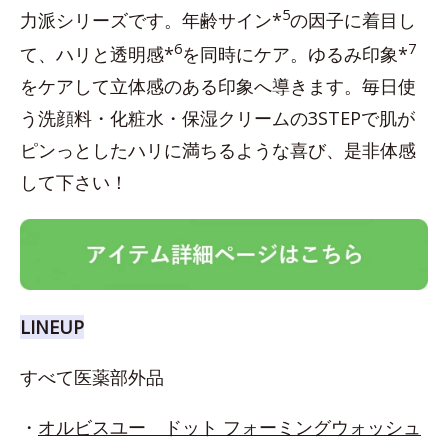
5
力派シリーズです。年齢サイン*
の因子に着目し
6
7
て、ハリと透明感*
を同時にケア。ゆるみ印象*
をケアして立体感のある印象へ導きます。毎日使
う洗顔料・化粧水・保湿クリームの3STEPで肌が
ピンっとしたハリに満ちるような喜び、是非体感
して下さい！
LINEUP
すべて医薬部外品
・
オルビスユー ドット フォーミングウォッシュ