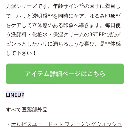
5
力派シリーズです。年齢サイン*
の因子に着目し
6
7
て、ハリと透明感*
を同時にケア。ゆるみ印象*
をケアして立体感のある印象へ導きます。毎日使
う洗顔料・化粧水・保湿クリームの3STEPで肌が
ピンっとしたハリに満ちるような喜び、是非体感
して下さい！
LINEUP
すべて医薬部外品
・
オルビスユー ドット フォーミングウォッシュ