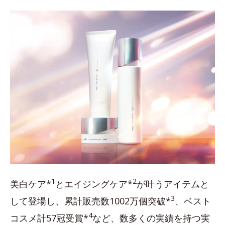
1
2
美白ケア*
とエイジングケア*
が叶うアイテムと
3
して登場し、累計販売数1002万個突破*
、ベスト
4
コスメ計57冠受賞*
など、数多くの実績を持つ実