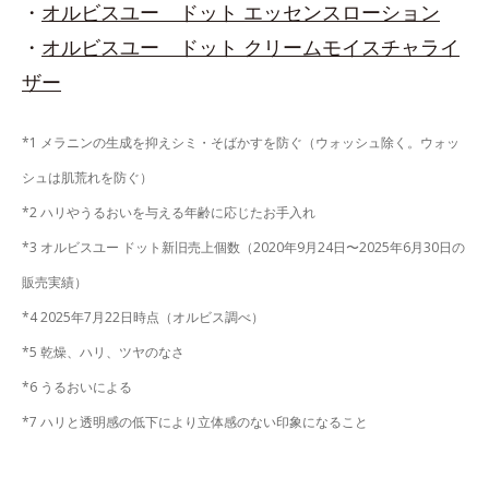
・
オルビスユー ドット エッセンスローション
・
オルビスユー ドット クリームモイスチャライ
ザー
*1 メラニンの生成を抑えシミ・そばかすを防ぐ（ウォッシュ除く。ウォッ
シュは肌荒れを防ぐ）
*2 ハリやうるおいを与える年齢に応じたお手入れ
*3 オルビスユー ドット新旧売上個数（2020年9月24日〜2025年6月30日の
販売実績）
*4 2025年7月22日時点（オルビス調べ）
*5 乾燥、ハリ、ツヤのなさ
*6 うるおいによる
*7 ハリと透明感の低下により立体感のない印象になること