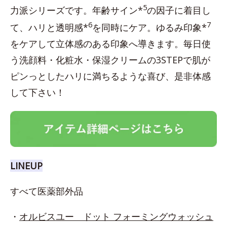
5
力派シリーズです。年齢サイン*
の因子に着目し
6
7
て、ハリと透明感*
を同時にケア。ゆるみ印象*
をケアして立体感のある印象へ導きます。毎日使
う洗顔料・化粧水・保湿クリームの3STEPで肌が
ピンっとしたハリに満ちるような喜び、是非体感
して下さい！
LINEUP
すべて医薬部外品
・
オルビスユー ドット フォーミングウォッシュ