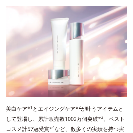
1
2
美白ケア*
とエイジングケア*
が叶うアイテムと
3
して登場し、累計販売数1002万個突破*
、ベスト
4
コスメ計57冠受賞*
など、数多くの実績を持つ実