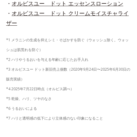
・
オルビスユー ドット エッセンスローション
・
オルビスユー ドット クリームモイスチャライ
ザー
*1 メラニンの生成を抑えシミ・そばかすを防ぐ（ウォッシュ除く。ウォッ
シュは肌荒れを防ぐ）
*2 ハリやうるおいを与える年齢に応じたお手入れ
*3 オルビスユー ドット新旧売上個数（2020年9月24日〜2025年6月30日の
販売実績）
*4 2025年7月22日時点（オルビス調べ）
*5 乾燥、ハリ、ツヤのなさ
*6 うるおいによる
*7 ハリと透明感の低下により立体感のない印象になること