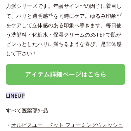
5
力派シリーズです。年齢サイン*
の因子に着目し
6
7
て、ハリと透明感*
を同時にケア。ゆるみ印象*
をケアして立体感のある印象へ導きます。毎日使
う洗顔料・化粧水・保湿クリームの3STEPで肌が
ピンっとしたハリに満ちるような喜び、是非体感
して下さい！
LINEUP
すべて医薬部外品
・
オルビスユー ドット フォーミングウォッシュ