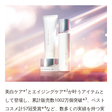
1
2
美白ケア*
とエイジングケア*
が叶うアイテムと
3
して登場し、累計販売数1002万個突破*
、ベスト
4
コスメ計57冠受賞*
など、数多くの実績を持つ実