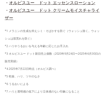
・
オルビスユー ドット エッセンスローション
・
オルビスユー ドット クリームモイスチャライ
ザー
*1 メラニンの生成を抑えシミ・そばかすを防ぐ（ウォッシュ除く。ウォッ
シュは肌荒れを防ぐ）
*2 ハリやうるおいを与える年齢に応じたお手入れ
*3 オルビスユー ドット新旧売上個数（2020年9月24日〜2025年6月30日の
販売実績）
*4 2025年7月22日時点（オルビス調べ）
*5 乾燥、ハリ、ツヤのなさ
*6 うるおいによる
*7 ハリと透明感の低下により立体感のない印象になること