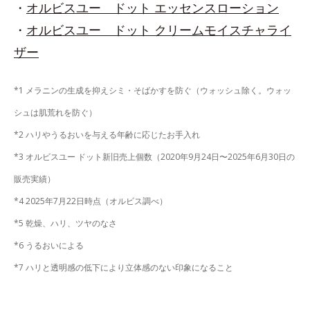
・
オルビスユー ドット エッセンスローション
・
オルビスユー ドット クリームモイスチャライ
ザー
*1 メラニンの生成を抑えシミ・そばかすを防ぐ（ウォッシュ除く。ウォッ
シュは肌荒れを防ぐ）
*2 ハリやうるおいを与える年齢に応じたお手入れ
*3 オルビスユー ドット新旧売上個数（2020年9月24日〜2025年6月30日の
販売実績）
*4 2025年7月22日時点（オルビス調べ）
*5 乾燥、ハリ、ツヤのなさ
*6 うるおいによる
*7 ハリと透明感の低下により立体感のない印象になること