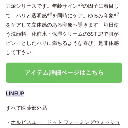
5
力派シリーズです。年齢サイン*
の因子に着目し
6
7
て、ハリと透明感*
を同時にケア。ゆるみ印象*
をケアして立体感のある印象へ導きます。毎日使
う洗顔料・化粧水・保湿クリームの3STEPで肌が
ピンっとしたハリに満ちるような喜び、是非体感
して下さい！
LINEUP
すべて医薬部外品
・
オルビスユー ドット フォーミングウォッシュ