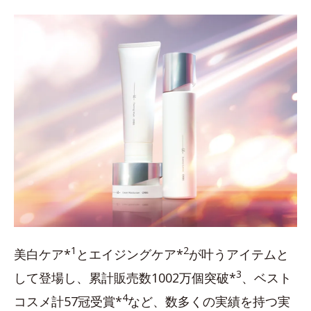
1
2
美白ケア*
とエイジングケア*
が叶うアイテムと
3
して登場し、累計販売数1002万個突破*
、ベスト
4
コスメ計57冠受賞*
など、数多くの実績を持つ実