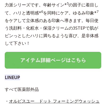
5
力派シリーズです。年齢サイン*
の因子に着目し
6
7
て、ハリと透明感*
を同時にケア。ゆるみ印象*
をケアして立体感のある印象へ導きます。毎日使
う洗顔料・化粧水・保湿クリームの3STEPで肌が
ピンっとしたハリに満ちるような喜び、是非体感
して下さい！
LINEUP
すべて医薬部外品
・
オルビスユー ドット フォーミングウォッシュ