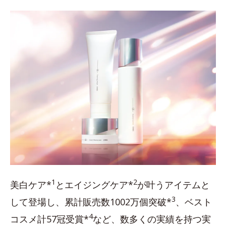
1
2
美白ケア*
とエイジングケア*
が叶うアイテムと
3
して登場し、累計販売数1002万個突破*
、ベスト
4
コスメ計57冠受賞*
など、数多くの実績を持つ実