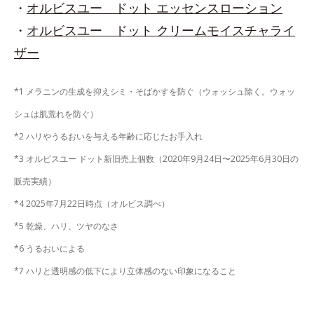
・
オルビスユー ドット エッセンスローション
・
オルビスユー ドット クリームモイスチャライ
ザー
*1 メラニンの生成を抑えシミ・そばかすを防ぐ（ウォッシュ除く。ウォッ
シュは肌荒れを防ぐ）
*2 ハリやうるおいを与える年齢に応じたお手入れ
*3 オルビスユー ドット新旧売上個数（2020年9月24日〜2025年6月30日の
販売実績）
*4 2025年7月22日時点（オルビス調べ）
*5 乾燥、ハリ、ツヤのなさ
*6 うるおいによる
*7 ハリと透明感の低下により立体感のない印象になること