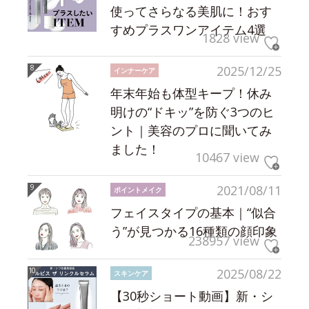
使ってさらなる美肌に！おす
すめプラスワンアイテム4選
1828 view
2025/12/25
インナーケア
年末年始も体型キープ！休み
明けの“ドキッ”を防ぐ3つのヒ
ント｜美容のプロに聞いてみ
ました！
10467 view
2021/08/11
ポイントメイク
フェイスタイプの基本｜“似合
う”が見つかる16種類の顔印象
238957 view
2025/08/22
スキンケア
【30秒ショート動画】新・シ