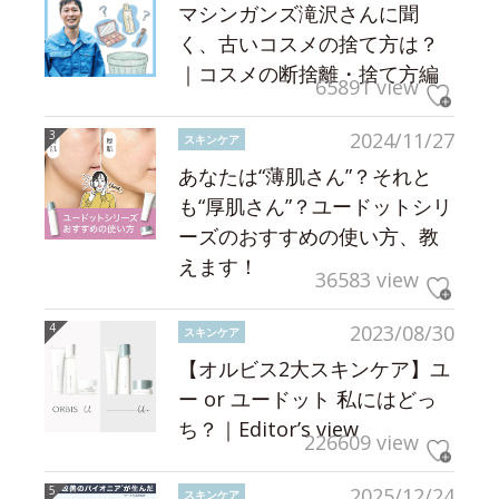
マシンガンズ滝沢さんに聞
く、古いコスメの捨て方は？
｜コスメの断捨離・捨て方編
65891 view
2024/11/27
スキンケア
あなたは“薄肌さん”？それと
も“厚肌さん”？ユードットシリ
ーズのおすすめの使い方、教
えます！
36583 view
2023/08/30
スキンケア
【オルビス2大スキンケア】ユ
ー or ユードット 私にはどっ
ち？｜Editor’s view
226609 view
2025/12/24
スキンケア