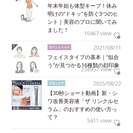
年末年始も体型キープ！休み
明けの“ドキッ”を防ぐ3つのヒ
ント｜美容のプロに聞いてみ
ました！
10467 view
2021/08/11
ポイントメイク
フェイスタイプの基本｜“似合
う”が見つかる16種類の顔印象
238957 view
2025/08/22
スキンケア
【30秒ショート動画】新・シ
ワ改善美容液「ザ リンクルセ
ラム」のおすすめの使い方っ
て？
5411 view