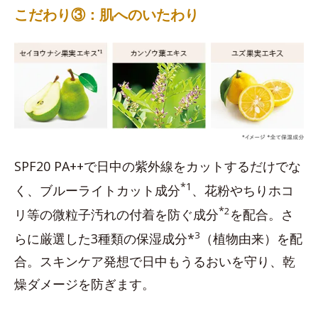
こだわり③：肌へのいたわり
SPF20 PA++で日中の紫外線をカットするだけでな
*1
く、ブルーライトカット成分
、花粉やちりホコ
*
2
リ等の微粒子汚れの付着を防ぐ成分
を配合。さ
3
らに厳選した3種類の保湿成分*
（植物由来）を配
合。スキンケア発想で日中もうるおいを守り、乾
燥ダメージを防ぎます。