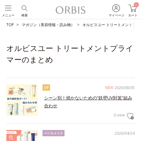
0
メニュー
検索
マイページ
カート
TOP
マガジン（美容情報・読み物）
オルビスユー トリートメントプラ
オルビスユー トリートメントプライ
マーのまとめ
NEW
2026/08/05
UV
シーン別！焼かないための“鉄壁UV対策”組み
合わせ
0 view
2026/04/24
ベースメイク