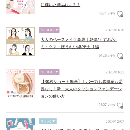
に輝いた商品は…？！
4271 view
2025/03/28
ベースメイク
大人のベースメイク事典｜乾燥/くすみ/シ
ミ・クマ・ほうれい線/テカリ編
6128 view
2025/03/22
ベースメイク
【30秒ショート動画】カバー力も素肌感も妥
協なし！新・大人のクッションファンデーシ
ョンの使い方
2807 view
2024/12/07
スキンケア