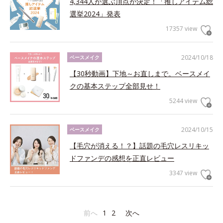
4,344人が選ぶ頂点が決定！「推しアイテム総
選挙2024」発表
17357 view
2024/10/18
ベースメイク
【30秒動画】下地～お直しまで。ベースメイ
クの基本ステップ全部見せ！
5244 view
2024/10/15
ベースメイク
【毛穴が消える！？】話題の毛穴レスリキッ
ドファンデの感想を正直レビュー
3347 view
前へ
1
2
次へ