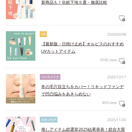
新商品も！化粧下地５選・徹底比較
2026/03/06
UV
【最新版・日焼け止め】オルビスのおすすめ
UVカットアイテム
9765 view
2025/12/17
ベースメイク
冬の毛穴目立ちをカバー！リキッドファンデ
で凹凸悩みをあきらめない
859 view
2025/11/20
スキンケア
推しアイテム総選挙2025結果発表！総合大賞