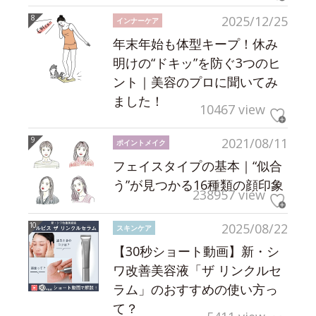
2025/12/25
インナーケア
年末年始も体型キープ！休み
明けの“ドキッ”を防ぐ3つのヒ
ント｜美容のプロに聞いてみ
ました！
10467 view
2021/08/11
ポイントメイク
フェイスタイプの基本｜“似合
う”が見つかる16種類の顔印象
238957 view
2025/08/22
スキンケア
【30秒ショート動画】新・シ
ワ改善美容液「ザ リンクルセ
ラム」のおすすめの使い方っ
て？