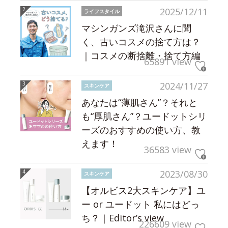
2025/12/11
ライフスタイル
マシンガンズ滝沢さんに聞
く、古いコスメの捨て方は？
｜コスメの断捨離・捨て方編
65891 view
2024/11/27
スキンケア
あなたは“薄肌さん”？それと
も“厚肌さん”？ユードットシリ
ーズのおすすめの使い方、教
えます！
36583 view
2023/08/30
スキンケア
【オルビス2大スキンケア】ユ
ー or ユードット 私にはどっ
ち？｜Editor’s view
226609 view