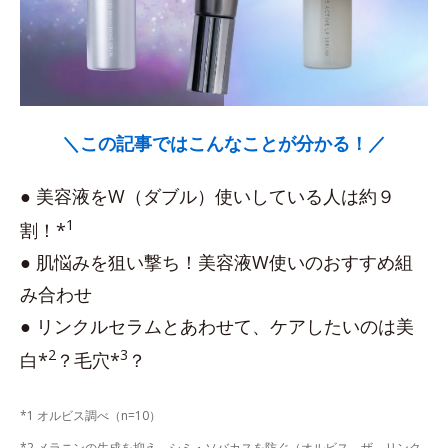
＼この記事ではこんなことが分かる！／
● 美容液をW（ダブル）使いしている人は約９
1
割！*
● 肌悩みを狙い撃ち！美容液W使いのおすすめ組
み合わせ
● リンクルセラムとあわせて、ケアしたいのは美
2
3
白*
？毛穴*
？
*1 オルビス調べ（n=10）
*2 メラニンの生成を抑え、シミ・ソバカスを防ぐ（オルビス ザ リンク