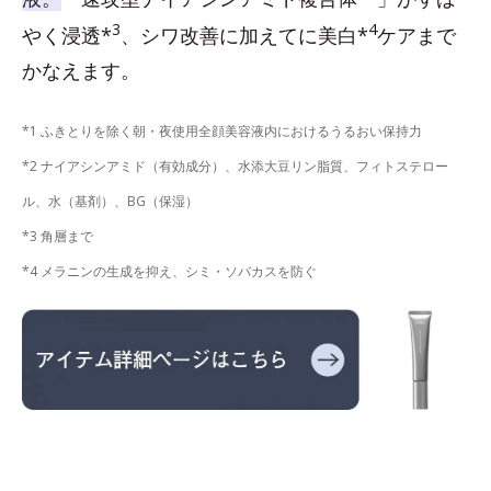
3
4
やく浸透*
、シワ改善に加えてに美白*
ケアまで
かなえます。
*1 ふきとりを除く朝・夜使用全顔美容液内におけるうるおい保持力
*2 ナイアシンアミド（有効成分）、水添大豆リン脂質、フィトステロー
ル、水（基剤）、BG（保湿）
*3 角層まで
*4 メラニンの生成を抑え、シミ・ソバカスを防ぐ