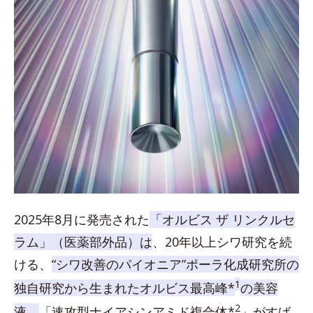
2025年8月に発売された
「オルビス ザ リンクルセ
ラム」（医薬部外品）は
、20年以上シワ研究を続
ける、
“シワ改善のパイオニア”ポーラ化成研究所の
1
独自研究から生まれたオルビス最高峰*
の美容
2
液。
「速攻型ナイアシンアミド複合体*
」がすば