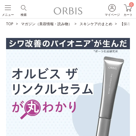
0
メニュー
検索
マイページ
カート
TOP
マガジン（美容情報・読み物）
スキンケアのまとめ
【保存版