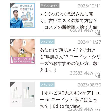
2025/12/11
ライフスタイル
マシンガンズ滝沢さんに聞
く、古いコスメの捨て方は？
｜コスメの断捨離・捨て方編
65891 view
2024/11/27
スキンケア
あなたは“薄肌さん”？それと
も“厚肌さん”？ユードットシリ
ーズのおすすめの使い方、教
えます！
36583 view
2023/08/30
スキンケア
【オルビス2大スキンケア】ユ
ー or ユードット 私にはどっ
ち？｜Editor’s view
226609 view