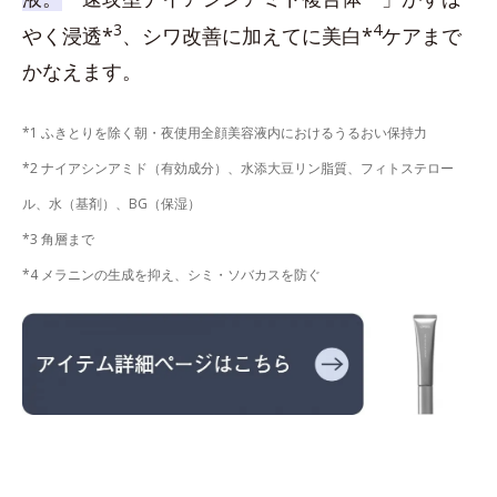
3
4
やく浸透*
、シワ改善に加えてに美白*
ケアまで
かなえます。
*1 ふきとりを除く朝・夜使用全顔美容液内におけるうるおい保持力
*2 ナイアシンアミド（有効成分）、水添大豆リン脂質、フィトステロー
ル、水（基剤）、BG（保湿）
*3 角層まで
*4 メラニンの生成を抑え、シミ・ソバカスを防ぐ