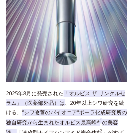
2025年8月に発売された
「オルビス ザ リンクルセ
ラム」（医薬部外品）は
、20年以上シワ研究を続
ける、
“シワ改善のパイオニア”ポーラ化成研究所の
1
独自研究から生まれたオルビス最高峰*
の美容
2
液。
「速攻型ナイアシンアミド複合体*
」がすば