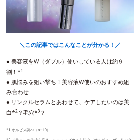
＼この記事ではこんなことが分かる！／
● 美容液をW（ダブル）使いしている人は約９
1
割！*
● 肌悩みを狙い撃ち！美容液W使いのおすすめ組
み合わせ
● リンクルセラムとあわせて、ケアしたいのは美
2
3
白*
？毛穴*
？
*1 オルビス調べ（n=10）
*2 メラニンの生成を抑え、シミ・ソバカスを防ぐ（オルビス ザ リンク