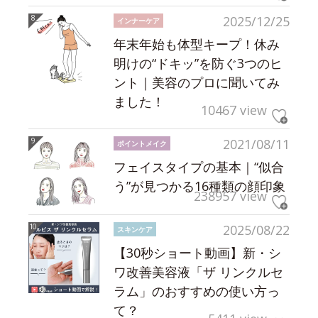
2025/12/25
インナーケア
年末年始も体型キープ！休み
明けの“ドキッ”を防ぐ3つのヒ
ント｜美容のプロに聞いてみ
ました！
10467 view
2021/08/11
ポイントメイク
フェイスタイプの基本｜“似合
う”が見つかる16種類の顔印象
238957 view
2025/08/22
スキンケア
【30秒ショート動画】新・シ
ワ改善美容液「ザ リンクルセ
ラム」のおすすめの使い方っ
て？