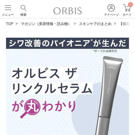
0
メニュー
検索
マイページ
カート
TOP
マガジン（美容情報・読み物）
スキンケアのまとめ
【保存版