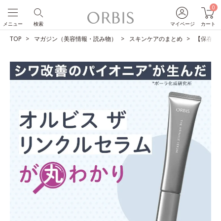
0
メニュー
検索
マイページ
カート
TOP
マガジン（美容情報・読み物）
スキンケアのまとめ
【保存版