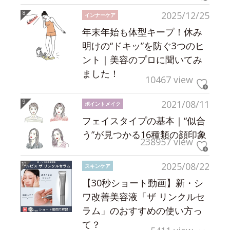
2025/12/25
インナーケア
年末年始も体型キープ！休み
明けの“ドキッ”を防ぐ3つのヒ
ント｜美容のプロに聞いてみ
ました！
10467 view
2021/08/11
ポイントメイク
フェイスタイプの基本｜“似合
う”が見つかる16種類の顔印象
238957 view
2025/08/22
スキンケア
【30秒ショート動画】新・シ
ワ改善美容液「ザ リンクルセ
ラム」のおすすめの使い方っ
て？