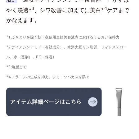
3
4
やく浸透*
、シワ改善に加えてに美白*
ケアまで
かなえます。
*1 ふきとりを除く朝・夜使用全顔美容液内におけるうるおい保持力
*2 ナイアシンアミド（有効成分）、水添大豆リン脂質、フィトステロー
ル、水（基剤）、BG（保湿）
*3 角層まで
*4 メラニンの生成を抑え、シミ・ソバカスを防ぐ