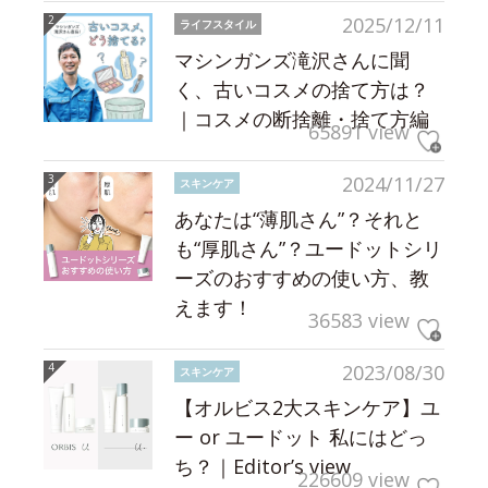
2025/12/11
ライフスタイル
マシンガンズ滝沢さんに聞
く、古いコスメの捨て方は？
｜コスメの断捨離・捨て方編
65891 view
2024/11/27
スキンケア
あなたは“薄肌さん”？それと
も“厚肌さん”？ユードットシリ
ーズのおすすめの使い方、教
えます！
36583 view
2023/08/30
スキンケア
【オルビス2大スキンケア】ユ
ー or ユードット 私にはどっ
ち？｜Editor’s view
226609 view