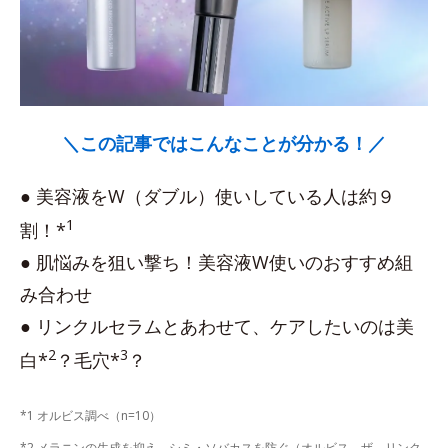
＼この記事ではこんなことが分かる！／
● 美容液をW（ダブル）使いしている人は約９
1
割！*
● 肌悩みを狙い撃ち！美容液W使いのおすすめ組
み合わせ
● リンクルセラムとあわせて、ケアしたいのは美
2
3
白*
？毛穴*
？
*1 オルビス調べ（n=10）
*2 メラニンの生成を抑え、シミ・ソバカスを防ぐ（オルビス ザ リンク