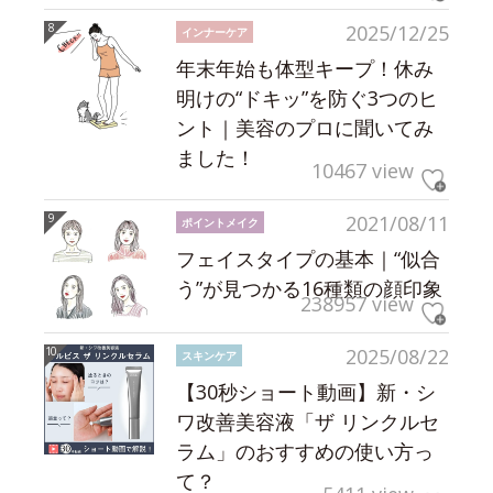
2025/12/25
インナーケア
年末年始も体型キープ！休み
明けの“ドキッ”を防ぐ3つのヒ
ント｜美容のプロに聞いてみ
ました！
10467 view
2021/08/11
ポイントメイク
フェイスタイプの基本｜“似合
う”が見つかる16種類の顔印象
238957 view
2025/08/22
スキンケア
【30秒ショート動画】新・シ
ワ改善美容液「ザ リンクルセ
ラム」のおすすめの使い方っ
て？