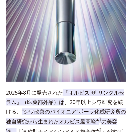
2025年8月に発売された
「オルビス ザ リンクルセ
ラム」（医薬部外品）は
、20年以上シワ研究を続
ける、
“シワ改善のパイオニア”ポーラ化成研究所の
1
独自研究から生まれたオルビス最高峰*
の美容
2
液。
「速攻型ナイアシンアミド複合体*
」がすば