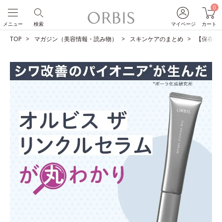
0
メニュー
検索
マイページ
カート
TOP
マガジン（美容情報・読み物）
スキンケアのまとめ
【保存版