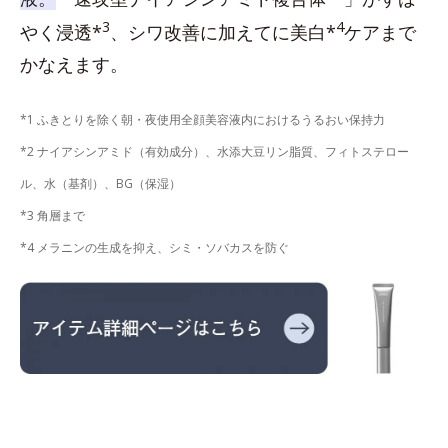
3
4
やく浸透*
、シワ改善に加えてに美白*
ケアまで
かなえます。
*1 ふきとりを除く朝・夜使用全顔美容液内におけるうるおい保持力
*2 ナイアシンアミド（有効成分）、水添大豆リン脂質、フィトステロー
ル、水（基剤）、BG（保湿）
*3 角層まで
*4 メラニンの生成を抑え、シミ・ソバカスを防ぐ