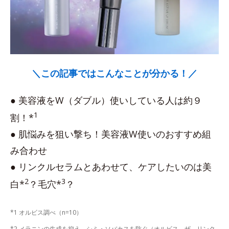
＼この記事ではこんなことが分かる！／
● 美容液をW（ダブル）使いしている人は約９
1
割！*
● 肌悩みを狙い撃ち！美容液W使いのおすすめ組
み合わせ
● リンクルセラムとあわせて、ケアしたいのは美
2
3
白*
？毛穴*
？
*1 オルビス調べ（n=10）
*2 メラニンの生成を抑え、シミ・ソバカスを防ぐ（オルビス ザ リンク