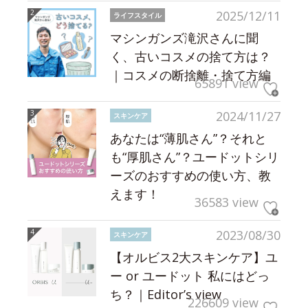
2025/12/11
ライフスタイル
マシンガンズ滝沢さんに聞
く、古いコスメの捨て方は？
｜コスメの断捨離・捨て方編
65891 view
2024/11/27
スキンケア
あなたは“薄肌さん”？それと
も“厚肌さん”？ユードットシリ
ーズのおすすめの使い方、教
えます！
36583 view
2023/08/30
スキンケア
【オルビス2大スキンケア】ユ
ー or ユードット 私にはどっ
ち？｜Editor’s view
226609 view