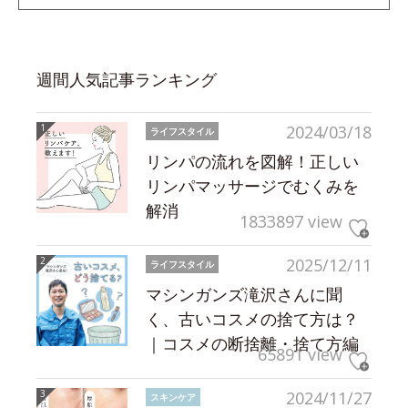
週間人気記事ランキング
2024/03/18
ライフスタイル
リンパの流れを図解！正しい
リンパマッサージでむくみを
解消
1833897 view
2025/12/11
ライフスタイル
マシンガンズ滝沢さんに聞
く、古いコスメの捨て方は？
｜コスメの断捨離・捨て方編
65891 view
2024/11/27
スキンケア