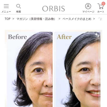
0
メニュー
検索
マイページ
カート
TOP
マガジン（美容情報・読み物）
ベースメイクのまとめ
「お母