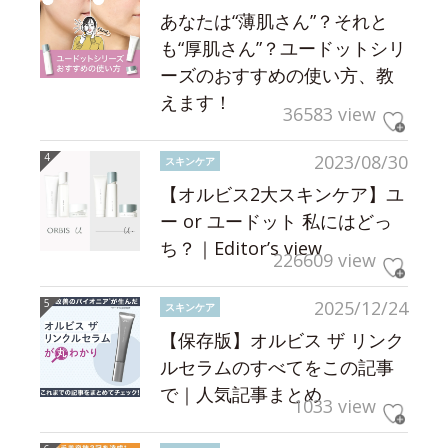
あなたは“薄肌さん”？それと
も“厚肌さん”？ユードットシリ
ーズのおすすめの使い方、教
えます！
36583 view
2023/08/30
スキンケア
【オルビス2大スキンケア】ユ
ー or ユードット 私にはどっ
ち？｜Editor’s view
226609 view
2025/12/24
スキンケア
【保存版】オルビス ザ リンク
ルセラムのすべてをこの記事
で｜人気記事まとめ
1033 view