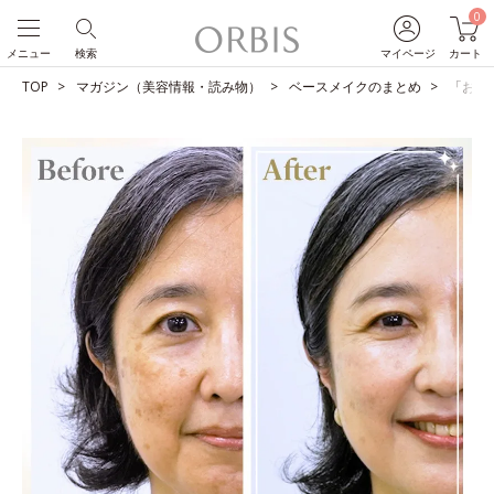
0
メニュー
検索
マイページ
カート
TOP
マガジン（美容情報・読み物）
ベースメイクのまとめ
「お母