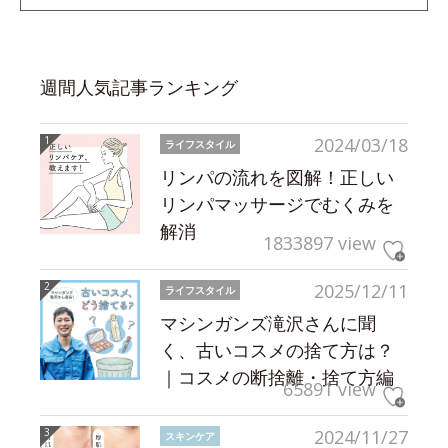
週間人気記事ランキング
2024/03/18
ライフスタイル
リンパの流れを図解！正しい
リンパマッサージでむくみを
解消
1833897 view
2025/12/11
ライフスタイル
マシンガンズ滝沢さんに聞
く、古いコスメの捨て方は？
｜コスメの断捨離・捨て方編
65891 view
2024/11/27
スキンケア