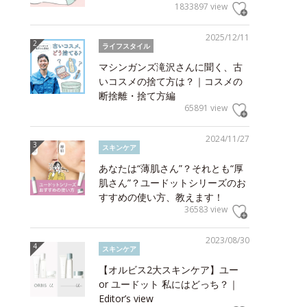
1833897 view
2025/12/11
ライフスタイル
マシンガンズ滝沢さんに聞く、古
いコスメの捨て方は？｜コスメの
断捨離・捨て方編
65891 view
2024/11/27
スキンケア
あなたは“薄肌さん”？それとも“厚
肌さん”？ユードットシリーズのお
すすめの使い方、教えます！
36583 view
2023/08/30
スキンケア
【オルビス2大スキンケア】ユー
or ユードット 私にはどっち？｜
Editor’s view