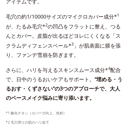
アイテムです。
1
毛穴の約1/10000サイズのマイクロカバー成分*
2
が、たるみ毛穴*
の凹凸をフラットに整え、つる
んとカバー。皮脂が出るほどヨレにくくなる「ス
3
クラムディフェンスベール*
」が肌表面に膜を張
り、ファンデ雪崩を防ぎます。
4
さらに、ハリを与えるスキンスムース成分*
配合
で、日中のうるおいケアもサポート。
“埋める・う
るおす・くずさない”の3つのアプローチで、大人
のベースメイク悩みに寄り添います。
*1 酸化チタン（カバー力向上、色材）
*2 毛穴周りの肌のハリ低下