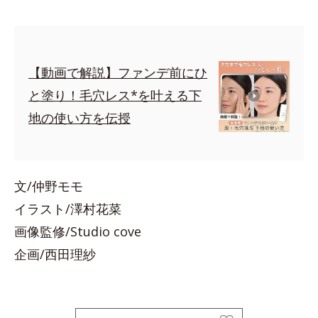
【動画で解説】ファンデ前にひ
と塗り！毛穴レス*を叶える下
地の使い方を伝授
文/仲野モモ
イラスト/澤村花菜
画像監修/Studio cove
企画/西田理紗