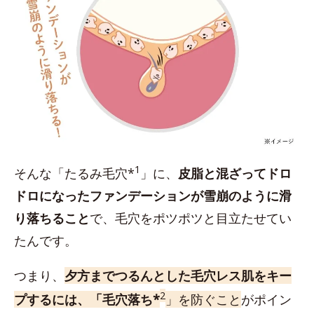
1
そんな「たるみ毛穴*
」に、
皮脂と混ざってドロ
ドロになったファンデーションが雪崩のように滑
り落ちること
で、毛穴をポツポツと目立たせてい
たんです。
つまり、
夕方までつるんとした毛穴レス肌をキー
2
プするには、「毛穴落ち*
」を防ぐこと
がポイン