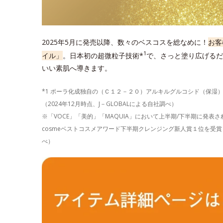
2025年5月に発売以降、数々のベスコスを総なめに！
お客
1
イル」
。日本初の超微粒子技術*
で、さっと塗り広げるだ
いい素肌へ導きます。
*1 ポーラ化成独自の（Ｃ１２－２０）アルキルグルコシド（保湿
（2024年12月時点、J－GLOBALによる自社調べ）
※「VOCE」「美的」「MAQUIA」において上半期/下半期に発
cosmeベストコスメアワード下半期クレンジング新人賞１位を受賞し
べ）