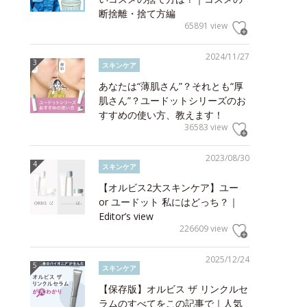
断捨離・捨て方編
65891 view
2024/11/27
スキンケア
あなたは“薄肌さん”？それとも“厚
肌さん”？ユードットシリーズのお
すすめの使い方、教えます！
36583 view
2023/08/30
スキンケア
【オルビス2大スキンケア】ユー
or ユードット 私にはどっち？｜
Editor’s view
226609 view
2025/12/24
スキンケア
【保存版】オルビス ザ リンクルセ
ラムのすべてをこの記事で｜人気