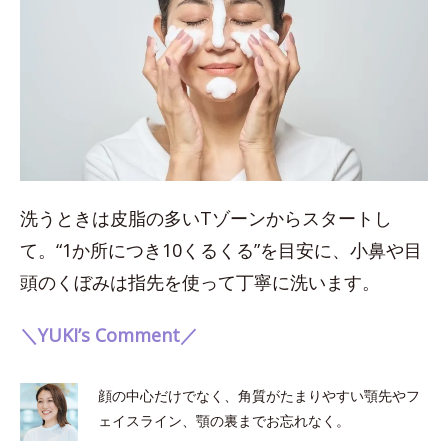
洗うときは皮脂の多いTゾーンからスタートし
て。“1か所につき10くるくる”を目安に、小鼻や目
頭のくぼみは指先を使って丁寧に洗います。
＼YUKI’s Comment／
顔の中心だけでなく、角質がたまりやすい顎先やフ
ェイスライン、顎の裏までお忘れなく。