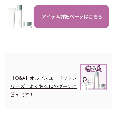
【Q&A】オルビスユードットシ
リーズ よくある10のギモンに
答えます！